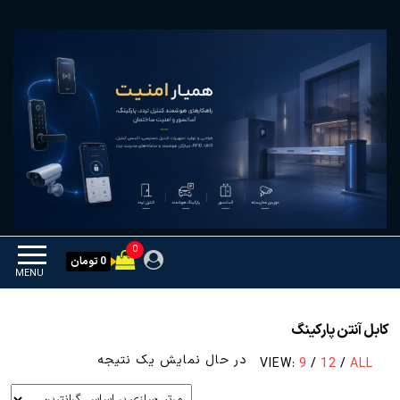
Ski
همیار امنیت
کنترل تردد و هوشمندسازی
t
تجهیزات
th
conten
0
0 تومان
MENU
کابل آنتن پارکینگ
در حال نمایش یک نتیجه
VIEW:
9
/
12
/
ALL