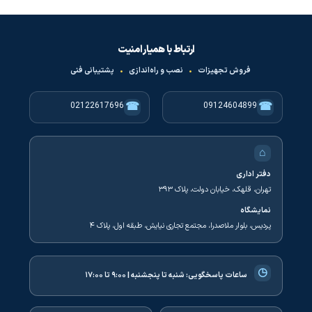
ارتباط با همیار امنیت
فروش تجهیزات
•
نصب و راه‌اندازی
•
پشتیبانی فنی
☎
☎
02122617696
09124604899
⌂
دفتر اداری
تهران، قلهک، خیابان دولت، پلاک ۳۹۳
نمایشگاه
پردیس، بلوار ملاصدرا، مجتمع تجاری نیایش، طبقه اول، پلاک ۴
◷
ساعات پاسخگویی:
شنبه تا پنجشنبه | ۹:۰۰ تا ۱۷:۰۰