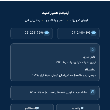
ارتباط با همیار امنیت
فروش تجهیزات
•
نصب و راه‌اندازی
•
پشتیبانی فنی
☎
☎
02122617696
09124604899
⌂
دفتر اداری
تهران، قلهک، خیابان دولت، پلاک ۳۹۳
نمایشگاه
پردیس، بلوار ملاصدرا، مجتمع تجاری نیایش، طبقه اول، پلاک ۴
◷
ساعات پاسخگویی:
شنبه تا پنجشنبه | ۹:۰۰ تا ۱۷:۰۰
واتساپ
اینستاگرام