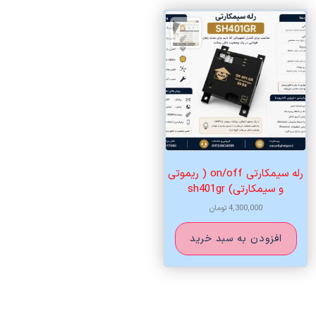
رله سیمکارتی on/off ( ریموتی
و سیمکارتی) sh401gr
4,300,000
تومان
افزودن به سبد خرید