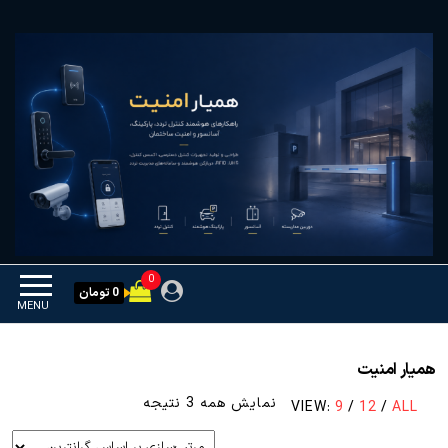
Ski
همیار امنیت
کنترل تردد و هوشمندسازی
t
تجهیزات
th
conten
0
0 تومان
MENU
همیار امنیت
مرتب‌سازی
نمایش همه 3 نتیجه
VIEW:
9
/
12
/
ALL
بر