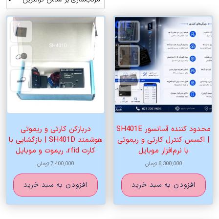
اساس
قیمت:
زیاد
به
کم
محدود کننده آسانسور SH401E
دربازکن کارتی و ریموتی
| اکسس کنترل کارتی و ریموتی
هوشمند SH401D | بازگشایی با
با نرم‌افزار موبایل
کارت rfid، ریموت و موبایل
8,300,000
تومان
7,400,000
تومان
افزودن به سبد خرید
افزودن به سبد خرید