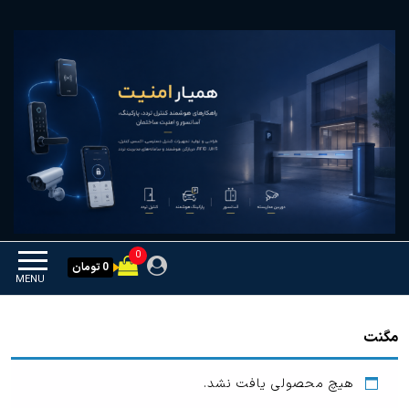
Ski
همیار امنیت
کنترل تردد و هوشمندسازی
t
تجهیزات
th
conten
0
0 تومان
MENU
مگنت
هیچ محصولی یافت نشد.