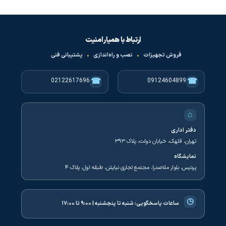
ارتباط با همیار امنیت
فروش تجهیزات
•
نصب و راه‌اندازی
•
پشتیبانی فنی
☎
☎
02122617696
09124604899
⌂
دفتر اداری
تهران، قلهک، خیابان دولت، پلاک ۳۹۳
نمایشگاه
پردیس، بلوار ملاصدرا، مجتمع تجاری نیایش، طبقه اول، پلاک ۴
◷
ساعات پاسخگویی:
شنبه تا پنجشنبه | ۹:۰۰ تا ۱۷:۰۰