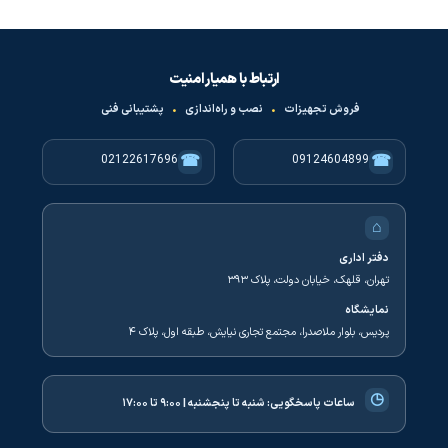
ارتباط با همیار امنیت
فروش تجهیزات
•
نصب و راه‌اندازی
•
پشتیبانی فنی
☎
☎
02122617696
09124604899
⌂
دفتر اداری
تهران، قلهک، خیابان دولت، پلاک ۳۹۳
نمایشگاه
پردیس، بلوار ملاصدرا، مجتمع تجاری نیایش، طبقه اول، پلاک ۴
◷
ساعات پاسخگویی:
شنبه تا پنجشنبه | ۹:۰۰ تا ۱۷:۰۰