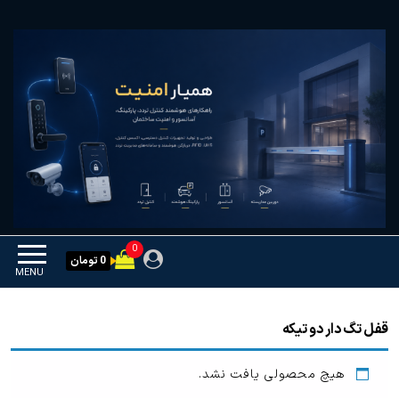
Ski
همیار امنیت
کنترل تردد و هوشمندسازی
t
تجهیزات
th
conten
0
0 تومان
MENU
قفل تگ دار دو تیکه
هیچ محصولی یافت نشد.