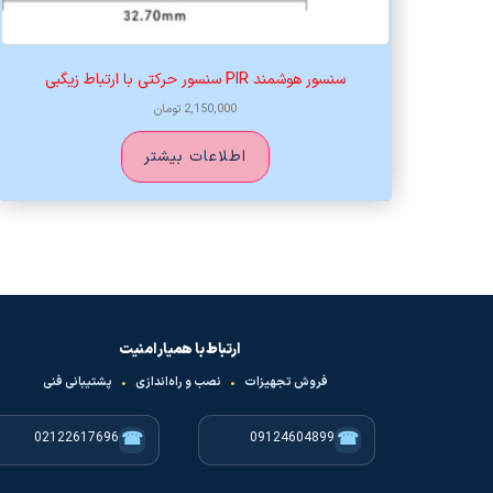
سنسور هوشمند PIR سنسور حرکتی با ارتباط زیگبی
2,150,000
تومان
اطلاعات بیشتر
ارتباط با همیار امنیت
فروش تجهیزات
•
نصب و راه‌اندازی
•
پشتیبانی فنی
☎
☎
02122617696
09124604899