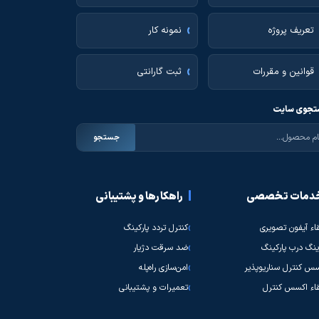
تعریف پروژه
نمونه کار
قوانین و مقررات
ثبت گارانتی
جوی سایت
جستجو
دمات تخصصی
راهکارها و پشتیبانی
قاء آیفون تصویری
کنترل تردد پارکینگ
نگ درب پارکینگ
ضد سرقت دژیار
س کنترل سناریوپذیر
امن‌سازی راه‌پله
قاء اکسس کنترل
تعمیرات و پشتیبانی