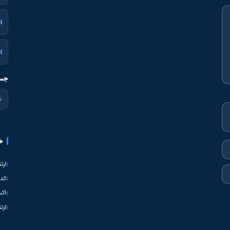
جست
خ
ارت
کدی
اکس
ارت