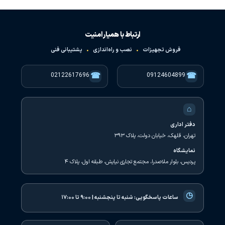
ارتباط با همیار امنیت
فروش تجهیزات
•
نصب و راه‌اندازی
•
پشتیبانی فنی
☎
☎
02122617696
09124604899
⌂
دفتر اداری
تهران، قلهک، خیابان دولت، پلاک ۳۹۳
نمایشگاه
پردیس، بلوار ملاصدرا، مجتمع تجاری نیایش، طبقه اول، پلاک ۴
◷
ساعات پاسخگویی:
شنبه تا پنجشنبه | ۹:۰۰ تا ۱۷:۰۰