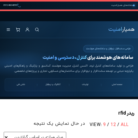
Ski
سامانه‌های همیار امنیت
09124604899
t
همیار امنیت
کنترل تردد و هوشمندسازی
th
تجهیزات
conten
همیار
امنیت
طراحی سخت‌افزار، نرم‌افزار و سامانه‌های هوشمند
سامانه‌های هوشمند برای
کنترل، دسترسی و امنیت
طراحی و تولید سامانه‌های کنترل تردد، اکسس کنترل، مدیریت هوشمند آسانسور و پارکینگ و راهکارهای امنیتی
یکپارچه؛ مبتنی بر توسعه سخت‌افزار و نرم‌افزار برای ساختمان‌های مسکونی، تجاری و پروژه‌های تخصصی.
صفحه اصلی
تولیدات
کاتالوگ و نرم‌افزار
دانش فنی
ریدر rfid
در حال نمایش یک نتیجه
VIEW:
9
/
12
/
ALL