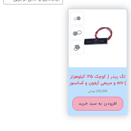
تگ ریدر ( کوچک ۱۲۵ کیلوهرتز
) em و مربعی آیفون و آسانسور
225,000
تومان
افزودن به سبد خرید