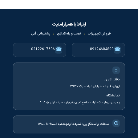
ارتباط با همیار امنیت
فروش تجهیزات
•
نصب و راه‌اندازی
•
پشتیبانی فنی
☎
☎
02122617696
09124604899
⌂
دفتر اداری
تهران، قلهک، خیابان دولت، پلاک ۳۹۳
نمایشگاه
پردیس، بلوار ملاصدرا، مجتمع تجاری نیایش، طبقه اول، پلاک ۴
◷
ساعات پاسخگویی:
شنبه تا پنجشنبه | ۹:۰۰ تا ۱۷:۰۰