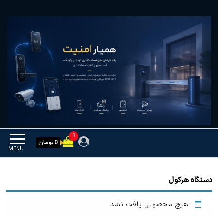
Ski
همیار امنیت
کنترل تردد و هوشمندسازی
t
تجهیزات
th
conten
0
0 تومان
MENU
دستگاه هرکول
هیچ محصولی یافت نشد.