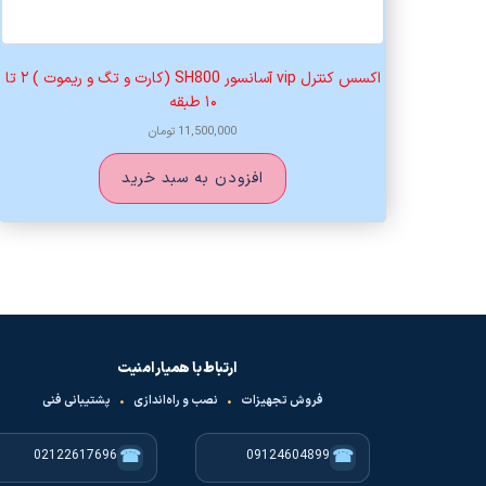
اکسس کنترل vip آسانسور SH800 (کارت و تگ و ریموت ) ۲ تا
۱۰ طبقه
11,500,000
تومان
افزودن به سبد خرید
ارتباط با همیار امنیت
فروش تجهیزات
•
نصب و راه‌اندازی
•
پشتیبانی فنی
☎
☎
02122617696
09124604899