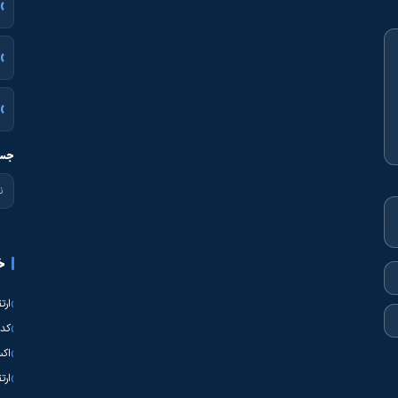
جست
خ
ارت
کدی
اکس
ارت