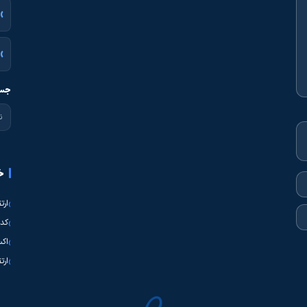
جست
خ
ارت
کدی
اکس
ارت