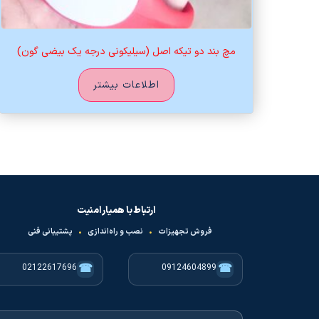
مچ بند دو تیکه اصل (سیلیکونی درجه یک بیضی گون)
اطلاعات بیشتر
ارتباط با همیار امنیت
فروش تجهیزات
•
نصب و راه‌اندازی
•
پشتیبانی فنی
☎
☎
02122617696
09124604899