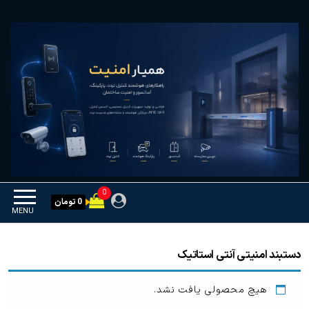
Ski
همیار امنیت
کنترل تردد و هوشمندسازی
t
تجهیزات
th
conten
0
0 تومان
MENU
دستبند امنیتی آنتی استاتیک
هیچ محصولی یافت نشد.