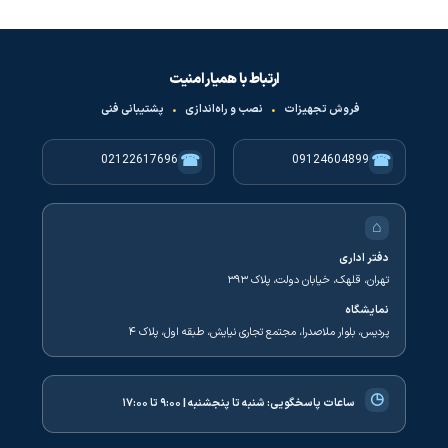
ارتباط با همیار امنیت
فروش تجهیزات
•
نصب و راه‌اندازی
•
پشتیبانی فنی
☎
☎
02122617696
09124604899
⌂
دفتر اداری
تهران، قلهک، خیابان دولت، پلاک ۳۹۳
نمایشگاه
پردیس، بلوار ملاصدرا، مجتمع تجاری نیایش، طبقه اول، پلاک ۴
◷
ساعات پاسخگویی:
شنبه تا پنجشنبه | ۹:۰۰ تا ۱۷:۰۰