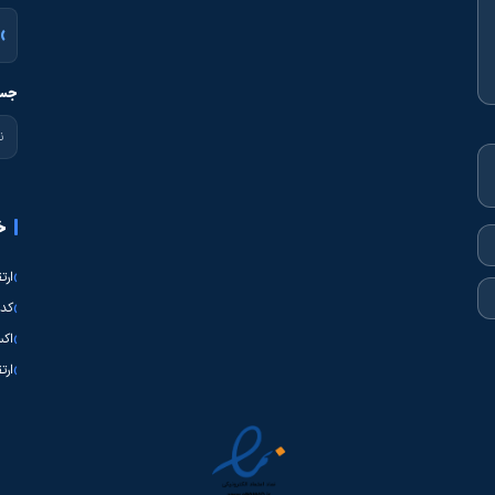
جست
خ
ارت
کدی
اکس
ارت