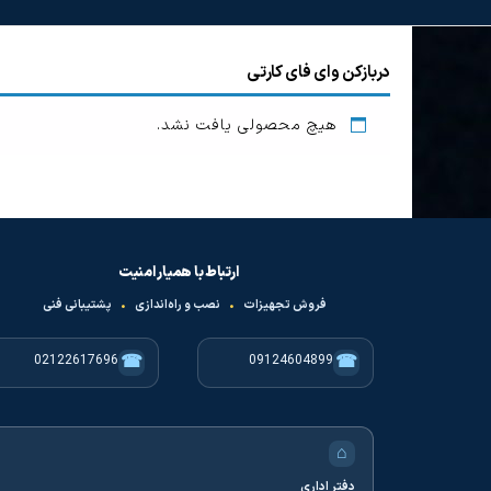
دربازکن وای فای کارتی
هیچ محصولی یافت نشد.
ارتباط با همیار امنیت
فروش تجهیزات
•
نصب و راه‌اندازی
•
پشتیبانی فنی
☎
☎
02122617696
09124604899
⌂
دفتر اداری