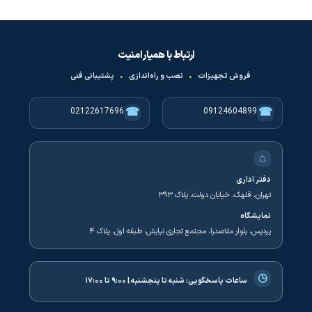
ارتباط با همیار امنیت
فروش تجهیزات
•
نصب و راه‌اندازی
•
پشتیبانی فنی
☎
☎
02122617696
09124604899
⌂
دفتر اداری
تهران، قلهک، خیابان دولت، پلاک ۳۹۳
نمایشگاه
پردیس، بلوار ملاصدرا، مجتمع تجاری نیایش، طبقه اول، پلاک ۴
◷
ساعات پاسخگویی:
شنبه تا پنجشنبه | ۹:۰۰ تا ۱۷:۰۰