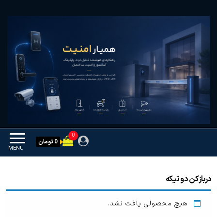
Ski
همیار امنیت
کنترل تردد و هوشمندسازی
t
تجهیزات
th
conten
0
0 تومان
MENU
دربازکن دو تیکه
هیچ محصولی یافت نشد.