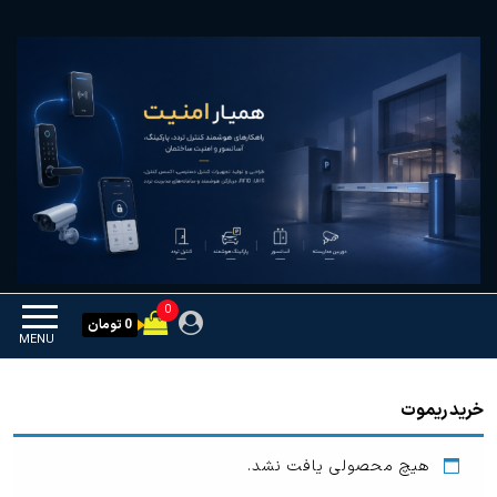
Ski
همیار امنیت
کنترل تردد و هوشمندسازی
t
تجهیزات
th
conten
0
0 تومان
MENU
خرید ریموت
هیچ محصولی یافت نشد.