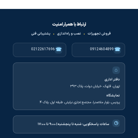
ارتباط با همیار امنیت
فروش تجهیزات
•
نصب و راه‌اندازی
•
پشتیبانی فنی
☎
☎
02122617696
09124604899
⌂
دفتر اداری
تهران، قلهک، خیابان دولت، پلاک ۳۹۳
نمایشگاه
پردیس، بلوار ملاصدرا، مجتمع تجاری نیایش، طبقه اول، پلاک ۴
◷
ساعات پاسخگویی:
شنبه تا پنجشنبه | ۹:۰۰ تا ۱۷:۰۰