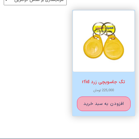
تگ جاسویچی زرد rfid
225,000
تومان
افزودن به سبد خرید