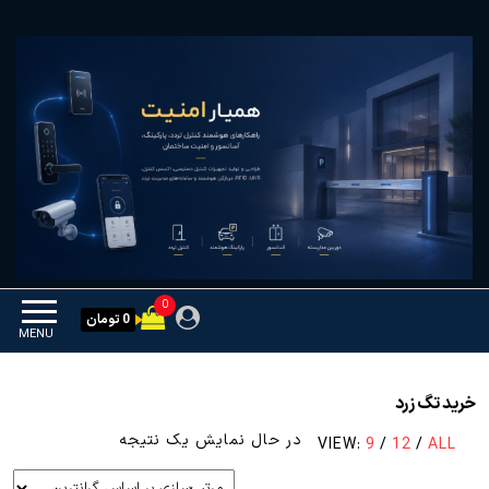
Ski
همیار امنیت
کنترل تردد و هوشمندسازی
t
تجهیزات
th
conten
0
0 تومان
MENU
خرید تگ زرد
در حال نمایش یک نتیجه
VIEW:
9
/
12
/
ALL