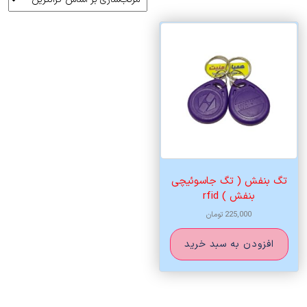
تگ بنفش ( تگ جاسوئیچی
بنفش ) rfid
225,000
تومان
افزودن به سبد خرید