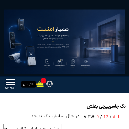
Ski
همیار امنیت
کنترل تردد و هوشمندسازی
t
تجهیزات
th
conten
0
0 تومان
MENU
تگ جاسوییچی بنفش
در حال نمایش یک نتیجه
VIEW:
9
/
12
/
ALL