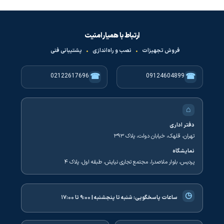
ارتباط با همیار امنیت
فروش تجهیزات
•
نصب و راه‌اندازی
•
پشتیبانی فنی
☎
☎
02122617696
09124604899
⌂
دفتر اداری
تهران، قلهک، خیابان دولت، پلاک ۳۹۳
نمایشگاه
پردیس، بلوار ملاصدرا، مجتمع تجاری نیایش، طبقه اول، پلاک ۴
◷
ساعات پاسخگویی:
شنبه تا پنجشنبه | ۹:۰۰ تا ۱۷:۰۰