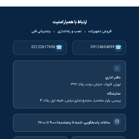
ارتباط با همیار امنیت
فروش تجهیزات
•
نصب و راه‌اندازی
•
پشتیبانی فنی
☎
☎
02122617696
09124604899
⌂
دفتر اداری
تهران، قلهک، خیابان دولت، پلاک ۳۹۳
نمایشگاه
پردیس، بلوار ملاصدرا، مجتمع تجاری نیایش، طبقه اول، پلاک ۴
◷
ساعات پاسخگویی:
شنبه تا پنجشنبه | ۹:۰۰ تا ۱۷:۰۰