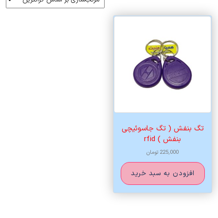
تگ بنفش ( تگ جاسوئیچی
بنفش ) rfid
225,000
تومان
افزودن به سبد خرید