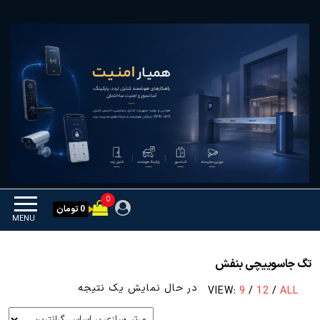
Ski
همیار امنیت
کنترل تردد و هوشمندسازی
t
تجهیزات
th
conten
0
0 تومان
MENU
تگ جاسوییچی بنفش
در حال نمایش یک نتیجه
VIEW:
9
/
12
/
ALL