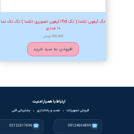
تگ آیفون تکنما ( تگ rfid آیفون تصویری تکنما ) تگ تک نما
۱۰ عددی
285,000
تومان
افزودن به سبد خرید
ارتباط با همیار امنیت
فروش تجهیزات
•
نصب و راه‌اندازی
•
پشتیبانی فنی
☎
☎
02122617696
09124604899