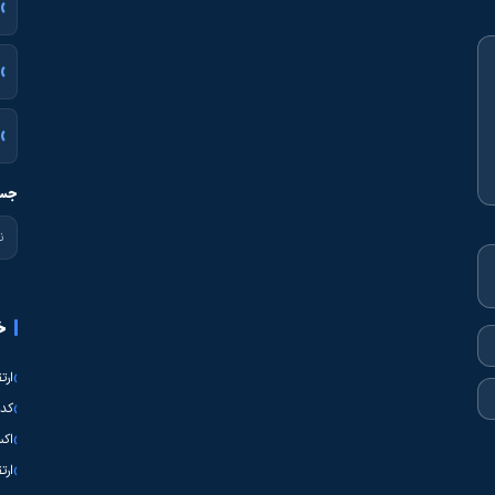
جست
خ
ارت
کدی
اکس
ارت