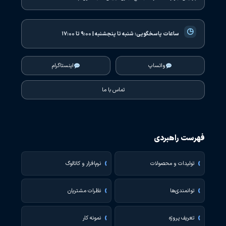
تگ قرمز جاسوئیچی rfid
تگ جاسوئیچی ( زرد ، آبی ،
قرمز ، صورتی ، بنفش ، مشکی ،
225,000
تومان
سبز ) رنگی rfid
افزودن به سبد خرید
225,000
تومان
افزودن به سبد خرید