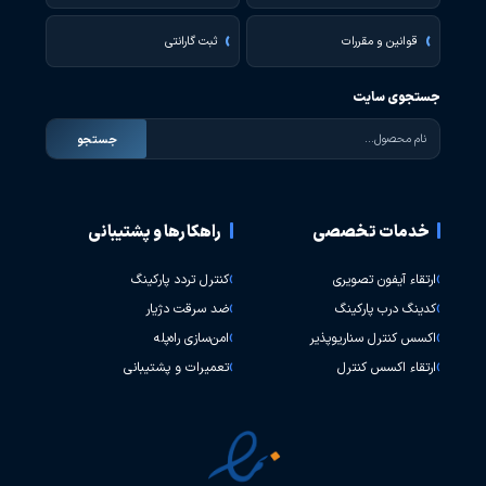
کنترل تردد آسانسور SH-410 (
۱۶ توقف vip)
اطلاعات بیشتر
ارتباط با همیار امنیت