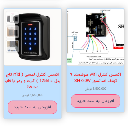
اکسس کنترل wifi هوشمند ۹
اکسس کنترل لمسی ( rfid تاچ
توقف آسانسور SH720W
پنل 125khz ) کارت و رمز با قاب
محافظ
5,500,000
تومان
3,550,000
تومان
افزودن به سبد خرید
افزودن به سبد خرید