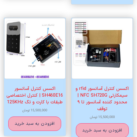
اکسس کنترل آسانسور rfid و
اکسس کنترل آسانسور
سیمکارتی NFC SH720G |
SH460E16 | کنترل اختصاصی
محدود کننده آسانسور تا ۹
طبقات با کارت و تگ 125KHz
توقف
15,500,000
تومان
15,500,000
تومان
افزودن به سبد خرید
افزودن به سبد خرید