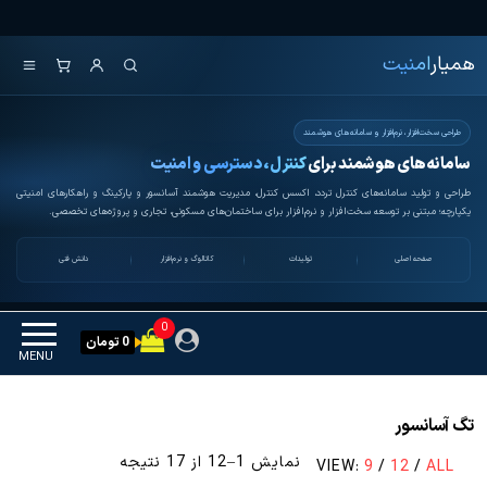
Ski
همیار امنیت
کنترل تردد و هوشمندسازی
t
تجهیزات
همیار
امنیت
th
conten
طراحی سخت‌افزار، نرم‌افزار و سامانه‌های هوشمند
سامانه‌های هوشمند برای
کنترل، دسترسی و امنیت
طراحی و تولید سامانه‌های کنترل تردد، اکسس کنترل، مدیریت هوشمند آسانسور و پارکینگ و راهکارهای امنیتی
یکپارچه؛ مبتنی بر توسعه سخت‌افزار و نرم‌افزار برای ساختمان‌های مسکونی، تجاری و پروژه‌های تخصصی.
صفحه اصلی
تولیدات
کاتالوگ و نرم‌افزار
دانش فنی
0
0 تومان
MENU
تگ آسانسور
مرتب‌سازی
نمایش 1–12 از 17 نتیجه
VIEW:
9
/
12
/
ALL