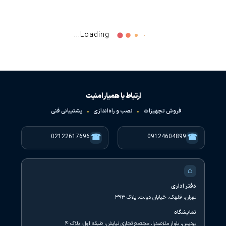
تگ آسانسور ( ۲۰ عدد ) 125khz
تگ جاسویچی مشکی ( تگ
جاسویچی
مشکی ) rfid -125khz
420,000
تومان
225,000
تومان
افزودن به سبد خرید
افزودن به سبد خرید