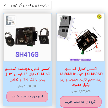
بر
اساس
قیمت:
زیاد
به
کم
اکسس کنترل آسانسور
اکسس کنترل هوشمند آسانسور
SH460M9 | کارت 13.56MHz،
SH416G دارای 16 فرمان کنترل
رمز، سیم کارت، ریموت و رمز
پذیر با تگ rfid و تماس
یکبار مصرف
16,500,000
تومان
16,500,000
تومان
افزودن به سبد خرید
افزودن به سبد خرید