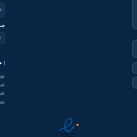
جست
خ
ارت
کدی
اکس
ارت