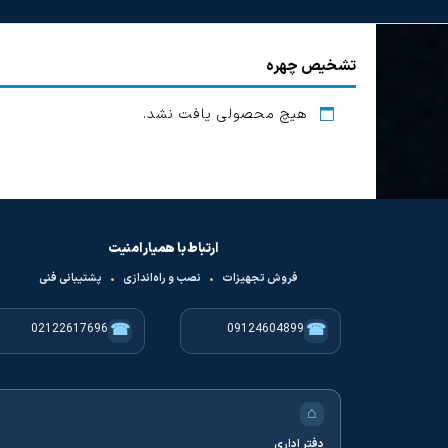
تشخیص چهره
هیچ محصولی یافت نشد.
ارتباط با همیار امنیت
فروش تجهیزات
•
نصب و راه‌اندازی
•
پشتیبانی فنی
☎
☎
02122617696
09124604899
⌂
دفتر اداری