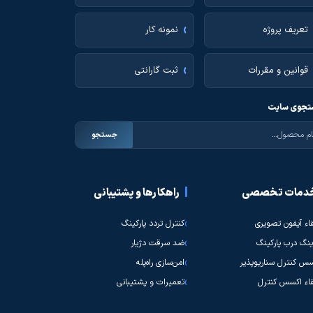
تعریف پروژه
نمونه کار
قوانین و مقررات
ثبت گارانتی
جوی سایت
جستجو
دمات تخصصی
راهکارها و پشتیبانی
قاء آیفون تصویری
کنترل تردد پارکینگ
نگ درب پارکینگ
ضد سرقت دژیار
س کنترل سناریوپذیر
امن‌سازی راه‌پله
قاء اکسس کنترل
تعمیرات و پشتیبانی