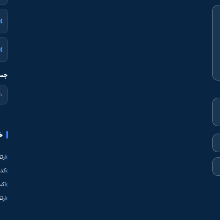
جست
خ
ارت
کدی
اکس
ارت