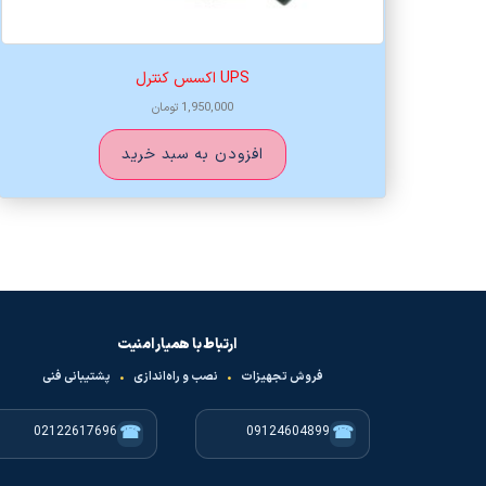
UPS اکسس کنترل
1,950,000
تومان
افزودن به سبد خرید
ارتباط با همیار امنیت
فروش تجهیزات
•
نصب و راه‌اندازی
•
پشتیبانی فنی
☎
☎
02122617696
09124604899