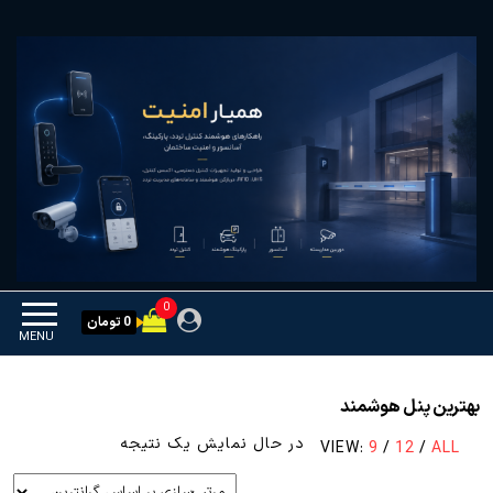
Ski
همیار امنیت
کنترل تردد و هوشمندسازی
t
تجهیزات
th
conten
0
0 تومان
MENU
بهترین پنل هوشمند
در حال نمایش یک نتیجه
VIEW:
9
/
12
/
ALL