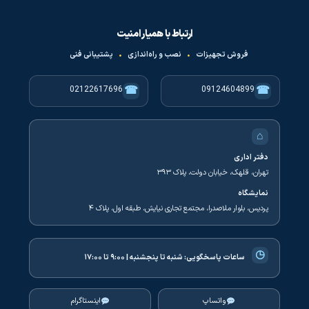
ارتباط با همیار امنیت
فروش تجهیزات
•
نصب و راه‌اندازی
•
پشتیبانی فنی
☎
☎
02122617696
09124604899
⌂
دفتر اداری
تهران، قلهک، خیابان دولت، پلاک ۳۹۳
نمایشگاه
پردیس، بلوار ملاصدرا، مجتمع تجاری نیایش، طبقه اول، پلاک ۴
◷
ساعات پاسخگویی:
شنبه تا پنجشنبه | ۹:۰۰ تا ۱۷:۰۰
واتساپ
اینستاگرام