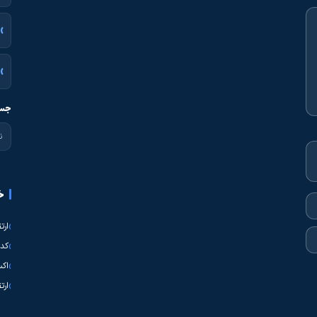
جست
خ
ارت
کدی
اکس
ارت