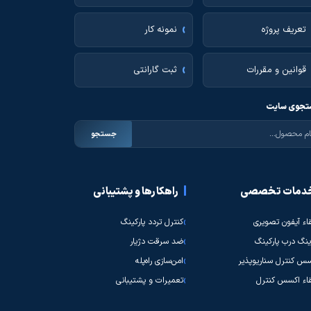
تعریف پروژه
نمونه کار
قوانین و مقررات
ثبت گارانتی
جوی سایت
جستجو
دمات تخصصی
راهکارها و پشتیبانی
قاء آیفون تصویری
کنترل تردد پارکینگ
نگ درب پارکینگ
ضد سرقت دژیار
س کنترل سناریوپذیر
امن‌سازی راه‌پله
قاء اکسس کنترل
تعمیرات و پشتیبانی