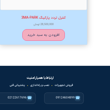
کنترل تردد پارکینگ 3MA-PARK
28,500,000
تومان
افزودن به سبد خرید
ارتباط با همیار امنیت
فروش تجهیزات
•
نصب و راه‌اندازی
•
پشتیبانی فنی
☎
☎
02122617696
09124604899