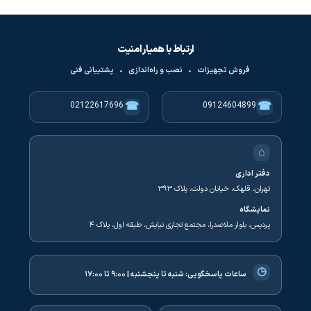
ارتباط با همیار امنیت
فروش تجهیزات
•
نصب و راه‌اندازی
•
پشتیبانی فنی
☎
☎
02122617696
09124604899
⌂
دفتر اداری
تهران، قلهک، خیابان دولت، پلاک ۳۹۳
نمایشگاه
پردیس، بلوار ملاصدرا، مجتمع تجاری نیایش، طبقه اول، پلاک ۴
◷
ساعات پاسخگویی:
شنبه تا پنجشنبه | ۹:۰۰ تا ۱۷:۰۰