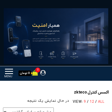
Ski
همیار امنیت
کنترل تردد و هوشمندسازی
t
تجهیزات
th
conten
0
0 تومان
MENU
اکسس کنترل zkteco
در حال نمایش یک نتیجه
VIEW:
9
/
12
/
ALL