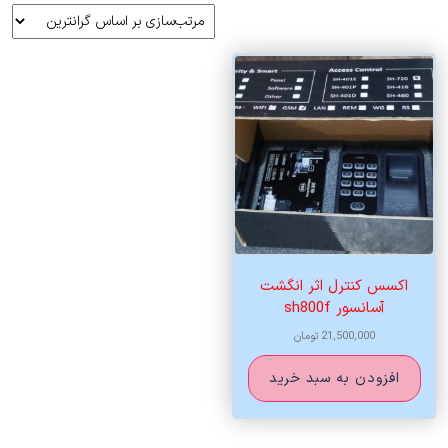
اکسس کنترل اثر انگشت
آسانسور sh800f
21,500,000
تومان
افزودن به سبد خرید