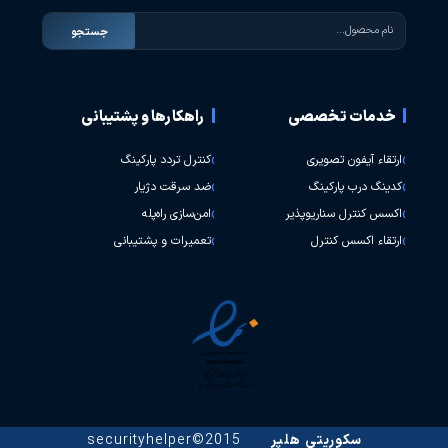
جستجو
خدمات تخصصی
راهکارها و پشتیبانی
ارتقاء آیفون تصویری
کنترل تردد پارکینگ
کدینگ درب پارکینگ
ضد سرقت دژیار
اکسس کنترل سناریوپذیر
امن‌سازی راه‌پله
ارتقاء اکسس کنترل
تعمیرات و پشتیبانی
سکوریتی هلپر
2015©securityhelper