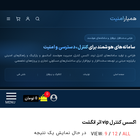
Ski
همیار امنیت
کنترل تردد و هوشمندسازی
t
تجهیزات
همیار
امنیت
th
conten
طراحی سخت‌افزار، نرم‌افزار و سامانه‌های هوشمند
سامانه‌های هوشمند برای
کنترل، دسترسی و امنیت
طراحی و تولید سامانه‌های کنترل تردد، اکسس کنترل، مدیریت هوشمند آسانسور و پارکینگ و راهکارهای امنیتی
یکپارچه؛ مبتنی بر توسعه سخت‌افزار و نرم‌افزار برای ساختمان‌های مسکونی، تجاری و پروژه‌های تخصصی.
صفحه اصلی
تولیدات
کاتالوگ و نرم‌افزار
دانش فنی
0
0 تومان
MENU
اکسس کنترل vip اثر انگشت
در حال نمایش یک نتیجه
VIEW:
9
/
12
/
ALL