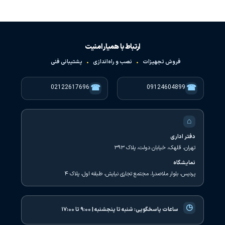
ارتباط با همیار امنیت
فروش تجهیزات
•
نصب و راه‌اندازی
•
پشتیبانی فنی
☎
☎
02122617696
09124604899
⌂
دفتر اداری
تهران، قلهک، خیابان دولت، پلاک ۳۹۳
نمایشگاه
پردیس، بلوار ملاصدرا، مجتمع تجاری نیایش، طبقه اول، پلاک ۴
◷
ساعات پاسخگویی:
شنبه تا پنجشنبه | ۹:۰۰ تا ۱۷:۰۰