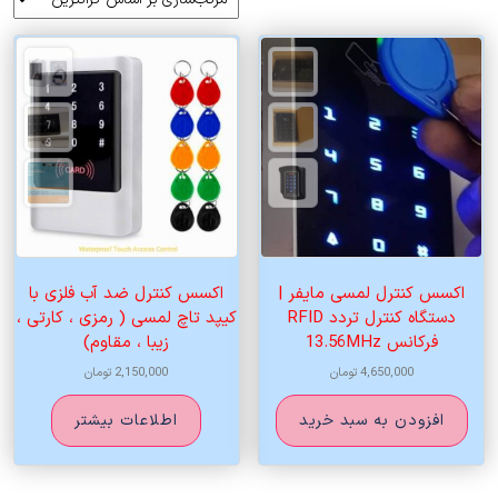
اساس
قیمت:
زیاد
به
کم
اکسس کنترل لمسی مایفر |
اکسس کنترل ضد آب فلزی با
دستگاه کنترل تردد RFID
کیپد تاچ لمسی ( رمزی ، کارتی ،
فرکانس 13.56MHz
زیبا ، مقاوم)
4,650,000
تومان
2,150,000
تومان
افزودن به سبد خرید
اطلاعات بیشتر