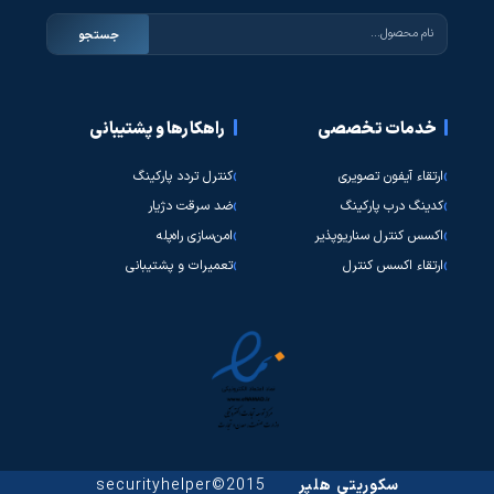
جستجو
خدمات تخصصی
راهکارها و پشتیبانی
ارتقاء آیفون تصویری
کنترل تردد پارکینگ
کدینگ درب پارکینگ
ضد سرقت دژیار
اکسس کنترل سناریوپذیر
امن‌سازی راه‌پله
ارتقاء اکسس کنترل
تعمیرات و پشتیبانی
سکوریتی هلپر
2015©securityhelper