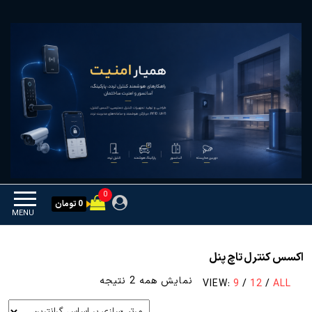
Ski
همیار امنیت
کنترل تردد و هوشمندسازی
t
تجهیزات
th
conten
0
0 تومان
MENU
اکسس کنترل تاچ پنل
مرتب‌سازی
نمایش همه 2 نتیجه
VIEW:
9
/
12
/
ALL
بر