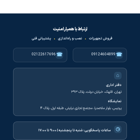
ارتباط با همیار امنیت
فروش تجهیزات
•
نصب و راه‌اندازی
•
پشتیبانی فنی
☎
☎
02122617696
09124604899
⌂
دفتر اداری
تهران، قلهک، خیابان دولت، پلاک ۳۹۳
نمایشگاه
پردیس، بلوار ملاصدرا، مجتمع تجاری نیایش، طبقه اول، پلاک ۴
◷
ساعات پاسخگویی:
شنبه تا پنجشنبه | ۹:۰۰ تا ۱۷:۰۰