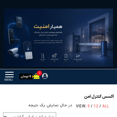
Ski
همیار امنیت
کنترل تردد و هوشمندسازی
t
تجهیزات
th
conten
0
0 تومان
MENU
اکسس کنترل امن
در حال نمایش یک نتیجه
VIEW:
9
/
12
/
ALL