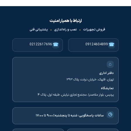
ارتباط با همیار امنیت
فروش تجهیزات
•
نصب و راه‌اندازی
•
پشتیبانی فنی
☎
☎
02122617696
09124604899
⌂
دفتر اداری
تهران، قلهک، خیابان دولت، پلاک ۳۹۳
نمایشگاه
پردیس، بلوار ملاصدرا، مجتمع تجاری نیایش، طبقه اول، پلاک ۴
◷
ساعات پاسخگویی:
شنبه تا پنجشنبه | ۹:۰۰ تا ۱۷:۰۰