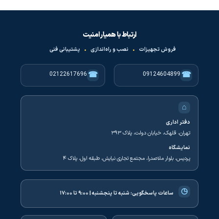
ارتباط با همیار امنیت
فروش تجهیزات
•
نصب و راه‌اندازی
•
پشتیبانی فنی
☎
☎
02122617696
09124604899
⌂
دفتر اداری
تهران، قلهک، خیابان دولت، پلاک ۳۹۳
نمایشگاه
پردیس، بلوار ملاصدرا، مجتمع تجاری نیایش، طبقه اول، پلاک ۴
◷
ساعات پاسخگویی:
شنبه تا پنجشنبه | ۹:۰۰ تا ۱۷:۰۰