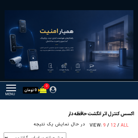
Ski
همیار امنیت
کنترل تردد و هوشمندسازی
t
تجهیزات
th
conten
0
0 تومان
MENU
اکسس کنترل اثر انگشت حافظه دار
در حال نمایش یک نتیجه
VIEW:
9
/
12
/
ALL