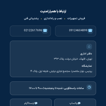
ارتباط با همیار امنیت
فروش تجهیزات
•
نصب و راه‌اندازی
•
پشتیبانی فنی
☎
☎
02122617696
09124604899
⌂
دفتر اداری
تهران، قلهک، خیابان دولت، پلاک ۳۹۳
نمایشگاه
پردیس، بلوار ملاصدرا، مجتمع تجاری نیایش، طبقه اول، پلاک ۴
◷
ساعات پاسخگویی:
شنبه تا پنجشنبه | ۹:۰۰ تا ۱۷:۰۰
واتساپ
اینستاگرام