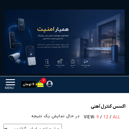
Ski
همیار امنیت
کنترل تردد و هوشمندسازی
t
تجهیزات
th
conten
0
0 تومان
MENU
اکسس کنترل آهنی
در حال نمایش یک نتیجه
VIEW:
9
/
12
/
ALL