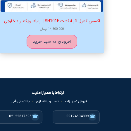
اکسس کنترل اثر انگشت SH101F | ارتباط ویگند رله خارجی
14,500,000
تومان
افزودن به سبد خرید
ارتباط با همیار امنیت
فروش تجهیزات
•
نصب و راه‌اندازی
•
پشتیبانی فنی
☎
☎
02122617696
09124604899