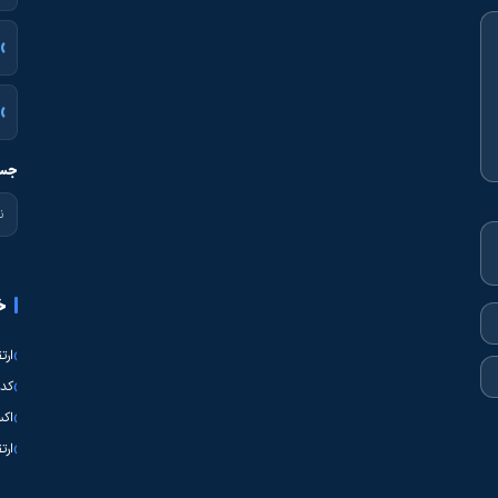
جست
خ
ارت
کدی
اکس
ارت