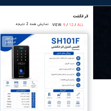
اثر انگشت
مرتب‌سازی
نمایش همه 2 نتیجه
VIEW:
9
/
12
/
ALL
بر
اساس
قیمت:
زیاد
به
کم