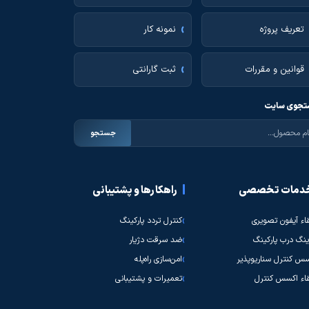
تعریف پروژه
نمونه کار
قوانین و مقررات
ثبت گارانتی
جوی سایت
جستجو
دمات تخصصی
راهکارها و پشتیبانی
قاء آیفون تصویری
کنترل تردد پارکینگ
نگ درب پارکینگ
ضد سرقت دژیار
س کنترل سناریوپذیر
امن‌سازی راه‌پله
قاء اکسس کنترل
تعمیرات و پشتیبانی