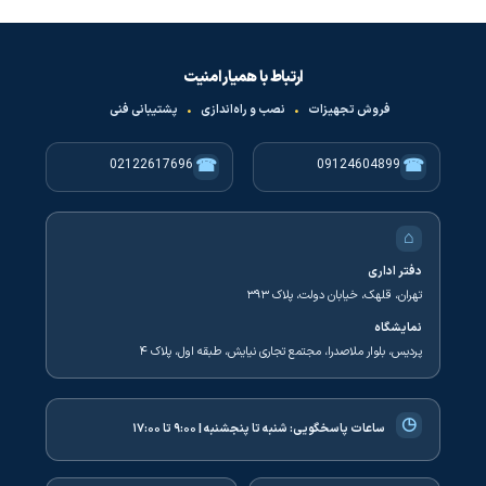
ارتباط با همیار امنیت
فروش تجهیزات
•
نصب و راه‌اندازی
•
پشتیبانی فنی
☎
☎
02122617696
09124604899
⌂
دفتر اداری
تهران، قلهک، خیابان دولت، پلاک ۳۹۳
نمایشگاه
پردیس، بلوار ملاصدرا، مجتمع تجاری نیایش، طبقه اول، پلاک ۴
◷
ساعات پاسخگویی:
شنبه تا پنجشنبه | ۹:۰۰ تا ۱۷:۰۰