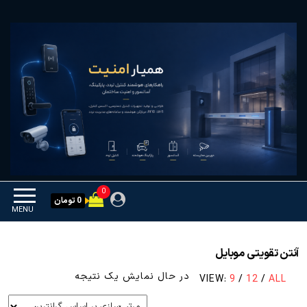
Ski
همیار امنیت
کنترل تردد و هوشمندسازی
t
تجهیزات
th
conten
0
0 تومان
MENU
آنتن تقویتی موبایل
در حال نمایش یک نتیجه
VIEW:
9
/
12
/
ALL