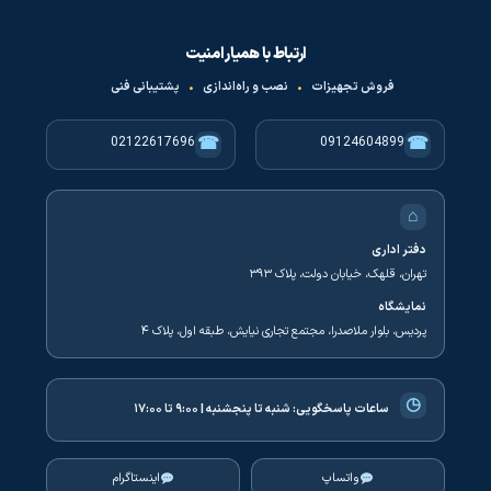
ارتباط با همیار امنیت
فروش تجهیزات
•
نصب و راه‌اندازی
•
پشتیبانی فنی
☎
☎
02122617696
09124604899
⌂
دفتر اداری
تهران، قلهک، خیابان دولت، پلاک ۳۹۳
نمایشگاه
پردیس، بلوار ملاصدرا، مجتمع تجاری نیایش، طبقه اول، پلاک ۴
◷
ساعات پاسخگویی:
شنبه تا پنجشنبه | ۹:۰۰ تا ۱۷:۰۰
واتساپ
اینستاگرام