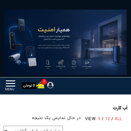
Ski
همیار امنیت
کنترل تردد و هوشمندسازی
t
تجهیزات
th
conten
0
0 تومان
MENU
آب کارت
در حال نمایش یک نتیجه
VIEW:
9
/
12
/
ALL