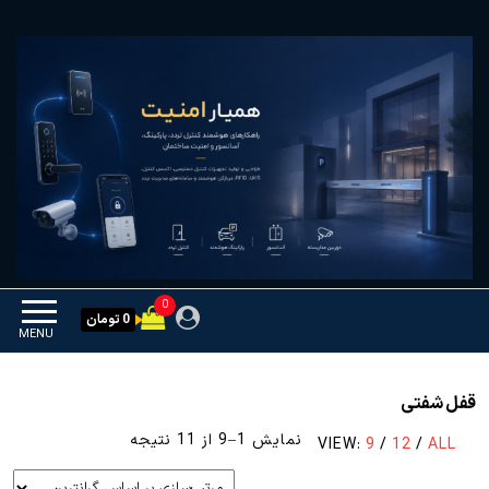
Ski
همیار امنیت
کنترل تردد و هوشمندسازی
t
تجهیزات
th
conten
0
0 تومان
MENU
قفل شفتی
مرتب‌سازی
نمایش 1–9 از 11 نتیجه
VIEW:
9
/
12
/
ALL
بر