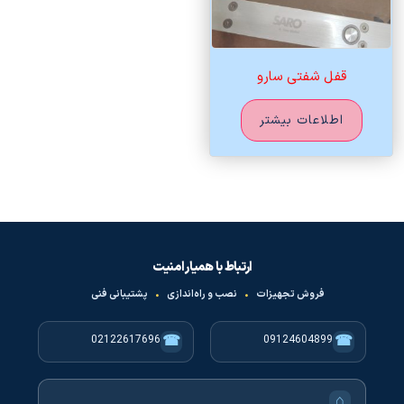
قفل شفتی سارو
اطلاعات بیشتر
ارتباط با همیار امنیت
فروش تجهیزات
•
نصب و راه‌اندازی
•
پشتیبانی فنی
☎
☎
02122617696
09124604899
⌂