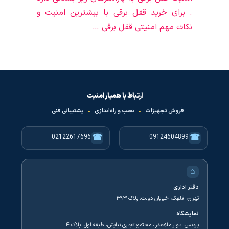
. برای خرید قفل برقی با بیشترین امنیت و
نکات مهم امنیتی قفل برقی …
ارتباط با همیار امنیت
فروش تجهیزات
•
نصب و راه‌اندازی
•
پشتیبانی فنی
☎
☎
02122617696
09124604899
⌂
دفتر اداری
تهران، قلهک، خیابان دولت، پلاک ۳۹۳
نمایشگاه
پردیس، بلوار ملاصدرا، مجتمع تجاری نیایش، طبقه اول، پلاک ۴