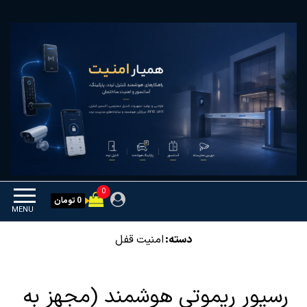
Ski
همیار امنیت
کنترل تردد و هوشمندسازی
t
تجهیزات
th
conten
0
0 تومان
MENU
دسته:
امنیت قفل
رسیور ریموتی هوشمند (مجهز به