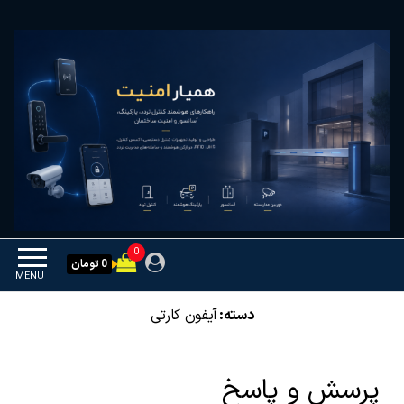
Ski
همیار امنیت
کنترل تردد و هوشمندسازی
t
تجهیزات
th
conten
0
0 تومان
MENU
دسته:
آیفون کارتی
پرسش و پاسخ