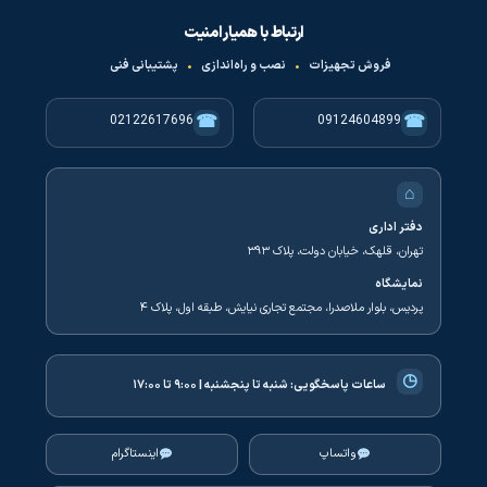
ارتباط با همیار امنیت
فروش تجهیزات
•
نصب و راه‌اندازی
•
پشتیبانی فنی
☎
☎
02122617696
09124604899
⌂
دفتر اداری
تهران، قلهک، خیابان دولت، پلاک ۳۹۳
نمایشگاه
پردیس، بلوار ملاصدرا، مجتمع تجاری نیایش، طبقه اول، پلاک ۴
◷
ساعات پاسخگویی:
شنبه تا پنجشنبه | ۹:۰۰ تا ۱۷:۰۰
واتساپ
اینستاگرام