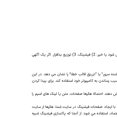
بررسی کنید که آیا پیام های بحرانی از گوگل در مورد اینکه آیا سایت شما برای 1) خدمت به صفحات هرزنامه، متن یا لینک ها استفاده می شود یا خیر، 2) فیشینگ، 3) توزیع بدافزار. اگر یک آگهی
ده سرور” یا “تزریق قالب خطا” را نشان می دهد. در این
یب رساندن به کامپیوتر خود استفاده کند. برای پیدا کردن
دهند. احتمالا هکرها صفحات، متن یا لینک های اسپم را
 با ایجاد صفحات فیشینگ در سایت شما، هکرها از سایت
عتماد، استفاده می شود. از آنجا که پاکسازی فیشینگ شبیه