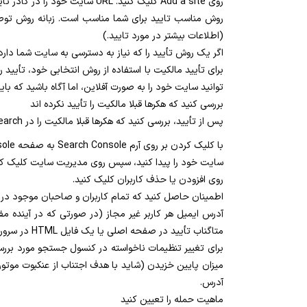
روی Add a site کلیک کنید. URL سایت خود را در کادر تایپ کنید و سپس روی Continue کلیک کنید.
روش مناسب تایید برای شما مناسب است. زبانه روش توصی
(اطلاعات بیشتر در مورد تایید.)
اگر یک روش تأیید را که نیاز به دسترسی به سایت شما دارد، مانند متا تگ HTML و یا فایل HTML انتخاب کنید، سایت خود
برای تأیید مالکیت با استفاده از روش انتخابی خود، تأیی
توانید سایت خود را به صورت آفلاین، اما آگاه باشید که ب
بررسی کنید که هکرها قبلا مالکیت را تأیید نکرده اند
پس از تأیید، بررسی کنید که هکرها قبلا مالکیت را در Console Search تأیید نکرده و تغییرات تنظیمات ناخواسته را تأیید نکرده اند.
با کلیک کردن بر روی آرم Search Console به صفحه Home Console اصلی بروید.
سایت خود را پیدا کنید، سپس روی مدیریت سایت کلیک کن
روی افزودن یا حذف کاربران کلیک کنید.
اطمینان حاصل کنید که تمام کاربران و صاحبان موجود در
آدرس ایمیل هر کاربر غیر مجاز (در صورتی که در آینده مف
متاگناب تأیید در صفحه اصلی یا یک فایل HTML در سرور خود، را حذف کنید. (اطلاعات بیشتر.)
برای تغییر تنظیمات ناخواسته در کنسول جستجو مورد برر
آدرس.
ماهیت حمله را تعیین کنید