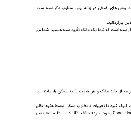
د. روش های اضافی در زبانه روش متناوب ذکر شده است.
ه ذکر شده است که شما یک مالک تأیید شده هستید. شما می
ر مجاز، باید مالک و هر علامت تأیید ممکن را، مانند یک
 کلیک کنید تا تغییرات نامطلوب ممکن توسط هکرها نظیر
میزان پایین خزیدن (شاید با هدف اجتناب از عنکبوت موتور جستجوگر) بررسی شود. همچنین، بررسی کنید که چیزی غیر عادی در بخش Google Index وجود ندارد> حذف URL ها یا تنظیمات> تغییر