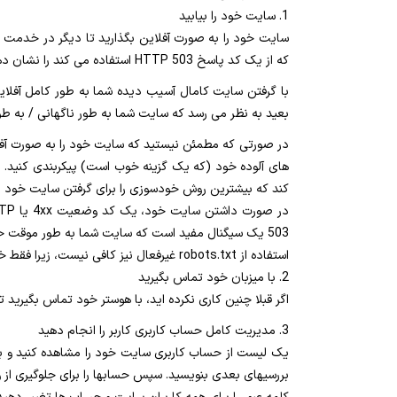
1. سایت خود را بیابید
که از یک کد پاسخ 503 HTTP استفاده می کند را نشان دهد.
با گرفتن سایت کامال آسیب دیده شما به طور کامل آفلاین،
بعید به نظر می رسد که سایت شما به طور ناگهانی / به طور
های آلوده خود (که یک گزینه خوب است) پیکربندی کنید. 
کند که بیشترین روش خودسوزی را برای گرفتن سایت خود به 
503 یک سیگنال مفید است که سایت شما به طور موقت خاموش است، اما پاسخ باید خارج از سرور / سایت آسیب دیده شما باشد.
استفاده از robots.txt غیرفعال نیز کافی نیست، زیرا فقط خزنده موتور جستجو را مسدود می کند. کاربران منظم همچنان می توانند مطالب مضر را دسترسی پیدا کنند.
2. با میزبان خود تماس بگیرید
اگر قبلا چنین کاری نکرده اید، با هوستر خود تماس بگیرید 
3. مدیریت کامل حساب کاربری کاربر را انجام دهید
یک لیست از حساب کاربری سایت خود را مشاهده کنید و برر
بررسیهای بعدی بنویسید. سپس حسابها را برای جلوگیری از و