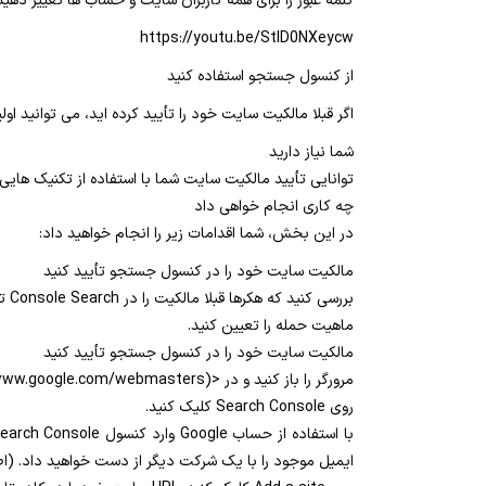
کلمه عبور را برای همه کاربران سایت و حساب ها تغییر دهید. این شامل ورود به سیستم برای FTP، دسترسی به پایگاه
https://youtu.be/StID0NXeycw
از کنسول جستجو استفاده کنید
اگر قبلا مالکیت سایت خود را تأیید کرده اید، می توانید اولین ا
شما نیاز دارید
توانایی تأیید مالکیت سایت شما با استفاده از تکنیک هایی مانند اضافه ک
چه کاری انجام خواهی داد
در این بخش، شما اقدامات زیر را انجام خواهید داد:
مالکیت سایت خود را در کنسول جستجو تأیید کنید
بررسی کنید که هکرها قبلا مالکیت را در Console Search تأیید نکردند و تغییرات تنظیمات ناخواسته را انجام دادند.
ماهیت حمله را تعیین کنید.
مالکیت سایت خود را در کنسول جستجو تأیید کنید
مرورگر را باز کنید و در <(http://www.google.com/webmasters>) به مدیر وب مراجعه کنید.
روی Search Console کلیک کنید.
ایمیل موجود را با یک شرکت دیگر از دست خواهید داد. (اط