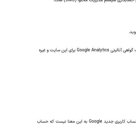
ای این سایت و غیره
با استفاده از حساب Google وارد کنسول Search Console شوید. اگر حساب Google ندارید، روی ایجاد حساب کاربری کلیک کنید. یک حساب کاربری جدید Google به این معنا نیست که حساب