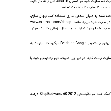
اگر مطمئن نیستید که سایت شما واقعا هک شده است یا خیر، یا اگر فکر می کنید سایت شما به درستی پرچم گذاری شده است یا خیر، با ثبت نام سایت خود در کنسول Search، شروع به کار کنید.
محتوای هک شده ممکن است از تکنیک شناخته شده به عنوان مخفی سازی استفاده کند. پنهان سازی
باعث می شود تمیز کردن سایت با ارائه مطالب مختلف به انواع مختلف کاربران مشکل تر شود. به عنوان مثال، هنگامی که به یک صفحه در سایت خود بروید مانند www.example.com/cheap-
ایت شما وجود ندارد. با این حال، زمانی که یک موتور
برای بررسی پنهان کردن، از ابزار هک شده سایت Troubleshooter استفاده کنید. ابزار رفع مشکل شما را از طریق چندین ابزار مانند سایت: اپراتور جستجو و Fetch as Google میگیرد که میتواند به
سایت پست کنید. در غیر این صورت، تیم پشتیبانی خود را
میزبان شما می تواند اطمینان حاصل کند که دیگر مشتریان آنها تحت تاثیر قرار نمی گیرند و به طور بالقوه می توانند به بهبود سایت شما کمک کنند. در نظرسنجی 2012 StopBadware، 60 درصد