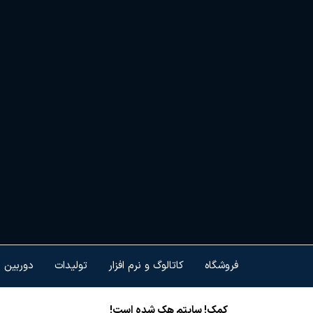
Ski
t
th
conten
هم
کنت
هو
ام
تجه
فروشگاه
کاتالوگ و نرم افزار
تولیدات
دوربین 
کمک! سایتم هک شده است!