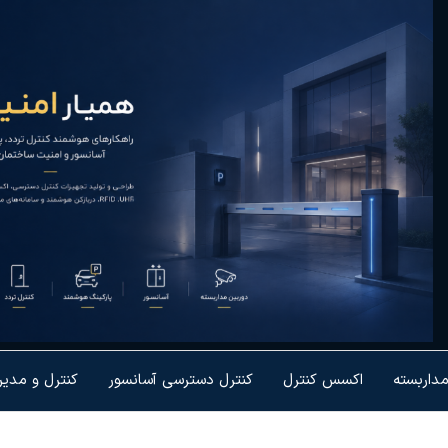
یار
رل تردد و
شمندسازی
نیت
یزات
مداربسته
اکسس کنترل
کنترل دسترسی آسانسور
کنترل و مدی