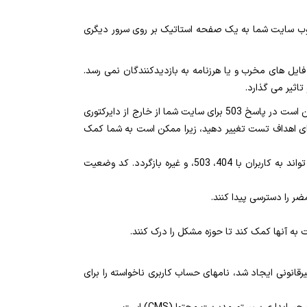
خود را به صورت آفلاین بگذارید تا دیگر در خدمت محتوا به کاربران نباشد. برای مثال، وب سرور شما را متوقف کند یا مراجعه DNS وب سایت شما به یک صفحه استاتیک بر روی سرور دیگری
فایل های مخرب و یا هرزنامه به بازدیدکنندگان نمی رسد.
اثیر می گذارد.
در صورتی که مطمئن نیستید که سایت خود را به صورت آفلاین قرار داده اید، تماس با میزبان شما مفید است. برای مثال، میزبان شما ممکن است در پاسخ 503 برای سایت شما از خارج از دایرکتوری
رای اهداف تست تغییر دهید، زیرا ممکن است به شما کمک
در صورت داشتن سایت خود، یک کد وضعیت 4xx یا 5xx HTTP برای محافظت از کاربران خود کافی نیست. محتوای مضر همچنان می تواند به کاربران با 404، 503، و غیره بازگردد. کد وضعیت
ت به آنها کمک کند تا حوزه مشکل را درک کنند.
انونی ایجاد شد، نامهای حساب کاربری ناخواسته را برای