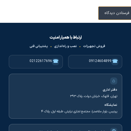
ارتباط با همیار امنیت
فروش تجهیزات
•
نصب و راه‌اندازی
•
پشتیبانی فنی
☎
☎
02122617696
09124604899
⌂
دفتر اداری
تهران، قلهک، خیابان دولت، پلاک ۳۹۳
نمایشگاه
پردیس، بلوار ملاصدرا، مجتمع تجاری نیایش، طبقه اول، پلاک ۴