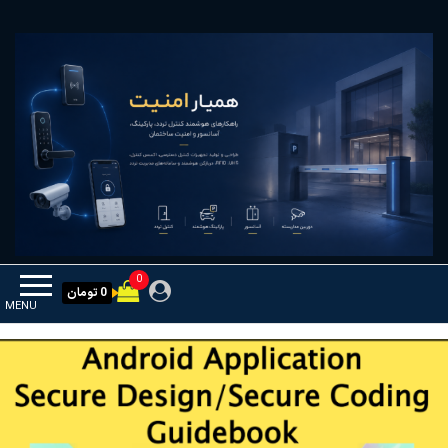
Ski
همیار امنیت
کنترل تردد و هوشمندسازی تجهیزات
t
th
conten
0
0 تومان
MENU