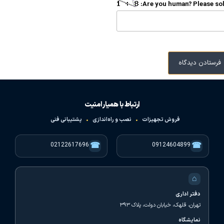
Are you human? Please sol
ارتباط با همیار امنیت
فروش تجهیزات
•
نصب و راه‌اندازی
•
پشتیبانی فنی
☎
☎
02122617696
09124604899
⌂
دفتر اداری
تهران، قلهک، خیابان دولت، پلاک ۳۹۳
نمایشگاه