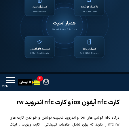
پارکینگ هوشمند
کنترل آسانسور
RFID · MIFARE
UHF · SIM · Wi-Fi
همیار امنیت
Smart Access Solutions
کنترل درب‌ها
سیستم‌های امنیتی
CCTV · Smart Security
Card · NFC · Remote
0
0 تومان
MENU
کارت nfc آیفون ios و کارت nfc اندروید rw
درگاه nfc گوشی های ios و اندروید قابلیت نوشتن و خواندن کارت های
nfc rw را دارند که برای تبادل اطلاعات تبلیغاتی ، کارت ویزیت ، لینک