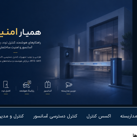
یار
رل تردد و
شمندسازی
نیت
یزات
مداربسته
اکسس کنترل
کنترل دسترسی آسانسور
کنترل و مدی