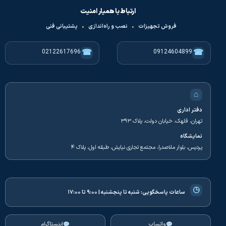
ارتباط با همیار امنیت
فروش تجهیزات
•
نصب و راه‌اندازی
•
پشتیبانی فنی
☎
☎
02122617696
09124604899
⌂
دفتر اداری
تهران، قلهک، خیابان دولت، پلاک ۳۹۳
نمایشگاه
پردیس، بلوار ملاصدرا، مجتمع تجاری نیایش، طبقه اول، پلاک ۴
◷
ساعات پاسخگویی:
شنبه تا پنجشنبه | ۹:۰۰ تا ۱۷:۰۰
واتساپ
اینستاگرام