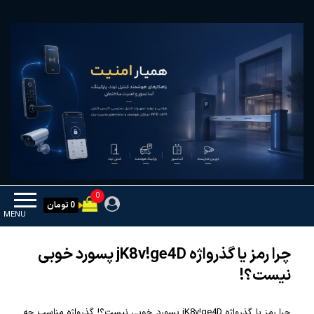
Ski
همیار امنیت
کنترل تردد و هوشمندسازی تجهیزات
t
th
conten
0
0 تومان
MENU
چرا رمز یا گذرواژه jK8v!ge4D پسورد خوبی
نیست؟!
چرا رمز یا گذرواژه jK8v!ge4D پسورد خوبی نیست؟! گذرواژه مناسب چه