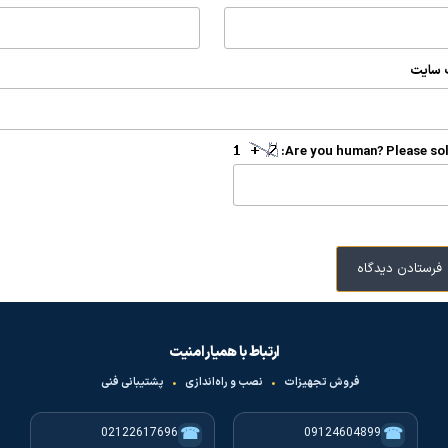
 سایت
Are you human? Please sol
ارتباط با همیار امنیت
فروش تجهیزات
•
نصب و راه‌اندازی
•
پشتیبانی فنی
☎
☎
02122617696
09124604899