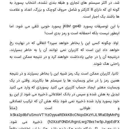
شد، در اکثر سیستم های تجاری و طبقه بندی نشده، انتخاب پسورد به
گونه ای که دارای 8 کارکتر و شامل حروف کوچک و بزرگ، اعداد و علامت
ها باشند یک اجبار است.
با این توصیفات پسورد jK8v! ge4D پسورد خوبی تلقی می شود. اما
اینطور نیست بلکه احمقانه است و رمز بدی است!
اولا، چگونه کسی این را بخاطر خواهد سپرد؟ اتفاقی که در نهایت رخ
خواهد داد این است که کاربران نمی توانند آن را به خاطر بسپارند،
درنتیجه آن را در جایی یادداشت خواهند کرد و در نتیجه ممکن است به
راحتی هک شوند.
ثانیا، کاربران ممکن است یک رمز شبیه این را بخاطر بسپارند و در نتیجه
همین رمز را در سایر وبسایت ها یا سیستم ها بکاربرند. وقتی در یک
وبسایت معتبر ایجاد حساب کاربری می کنید پسوردی که وارد می کنید
تبدیل به هش شده و سپس در بانک اطلاعاتی ذخیره می شود از این رو
خود پسورد وارد شده ذخیره نمی شود بلکه هش آن که ترکیب تصادفی
و طولانی است (مثلاً
k5ka2p8bFuSmoVT1tzOyyuaREkkKBcCNqoDKzYiJL9RaE8yMnPg
h2XzzF0NDrUhgrcLwg78xs1w5pJiypEdFX) ذخیره می شود.
درنتیجه حتی اگر پایگاه داده هک شده باشد، هکر با این اطلاعات واقعاً