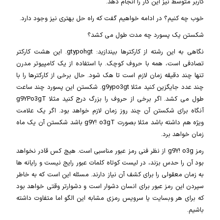
کاربر متوسط نیز ​​این کار را انجام دهد.
خوب چه کنیم؟ در ادامه خواهیم گفت که راه حل بهتری نیز وجود دارد.
شکستن یک پسورد چه مدت طول می کشد؟
نگاهی به این رشته از کارکترها بیندازید: gtypohgt. این هشت کارکتر
تصادفی است، همه با حروف کوچک. با استفاده از یک کامپیوتر مدرن
تنها چند دقیقه زمان لازم است تا هک شود. حال برخی از کارکترها را با
چند عدد جایگزین کنید مثلا g9ypo3gt. شکستن این پسورد چند ساعت
طول می کشد. اگر برخی از حروف را بزرگ درج کنید مثلا g9YPo3gT
آنگاه برای شکستن آن چند روز زمان لازم خواهد بود. اگر یک علامت
ویژه هم داشته باشد مثلا بصورت g9Y! o3gT باشد شکستن آن یک ماه
زمان خواهد برد.
رمز g9Y! o3g از نظر فنی رمز عبور مناسبی است. هیچ کس قادر نخواهد
بود آن را حدس بزند، در لیست کوتاه کلمات عبور رایج نیست و رایانه ها
به زمان معقولی را برای کشف آن نیاز دارند. مسئله این است که به خاطر
سپردن این رمز عبور برای انسان دشوار است و دشوارتر وقتی خواهد بود
که برای هر وبسایت یا سرویس رمزی مشابه این الگو اما متفاوت داشته
باشیم.