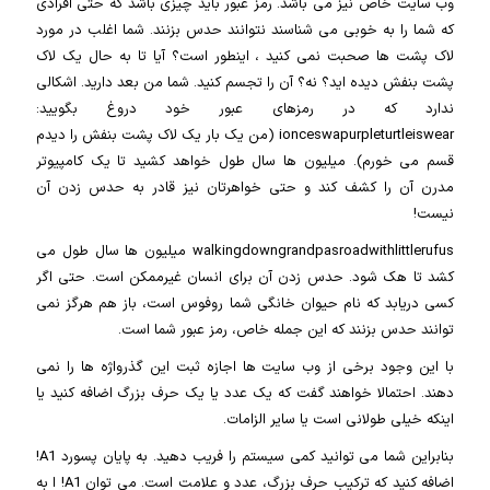
وب سایت خاص نیز می باشد. رمز عبور باید چیزی باشد که حتی افرادی
که شما را به خوبی می شناسند نتوانند حدس بزنند. شما اغلب در مورد
لاک پشت ها صحبت نمی کنید ، اینطور است؟ آیا تا به حال یک لاک
پشت بنفش دیده اید؟ نه؟ آن را تجسم کنید. شما من بعد دارید. اشکالی
ندارد که در رمزهای عبور خود دروغ بگویید:
ionceswapurpleturtleiswear (من یک بار یک لاک پشت بنفش را دیدم
قسم می خورم). میلیون ها سال طول خواهد کشید تا یک کامپیوتر
مدرن آن را کشف کند و حتی خواهرتان نیز قادر به حدس زدن آن
نیست!
walkingdowngrandpasroadwithlittlerufus میلیون ها سال طول می
کشد تا هک شود. حدس زدن آن برای انسان غیرممکن است. حتی اگر
کسی دریابد که نام حیوان خانگی شما روفوس است، باز هم هرگز نمی
توانند حدس بزنند که این جمله خاص، رمز عبور شما است.
با این وجود برخی از وب سایت ها اجازه ثبت این گذرواژه ها را نمی
دهند. احتمالا خواهند گفت که یک عدد یا یک حرف بزرگ اضافه کنید یا
اینکه خیلی طولانی است یا سایر الزامات.
بنابراین شما می توانید کمی سیستم را فریب دهید. به پایان پسورد A1!
اضافه کنید که ترکیب حرف بزرگ، عدد و علامت است. می توان A1! ا به