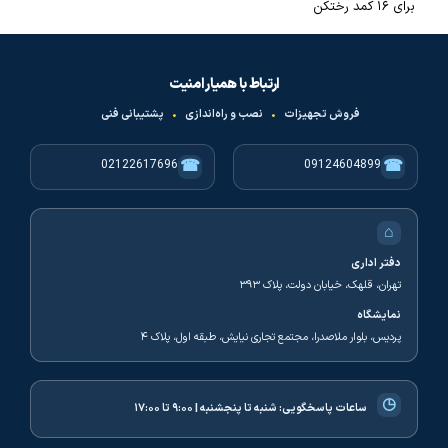
برای ۱۶ کمد رختکن
ارتباط با همیار امنیت
فروش تجهیزات
•
نصب و راه‌اندازی
•
پشتیبانی فنی
☎
☎
02122617696
09124604899
⌂
دفتر اداری
تهران، قلهک، خیابان دولت، پلاک ۳۹۳
نمایشگاه
پردیس، بلوار ملاصدرا، مجتمع تجاری نیایش، طبقه اول، پلاک ۴
◷
ساعات پاسخگویی:
شنبه تا پنجشنبه | ۹:۰۰ تا ۱۷:۰۰