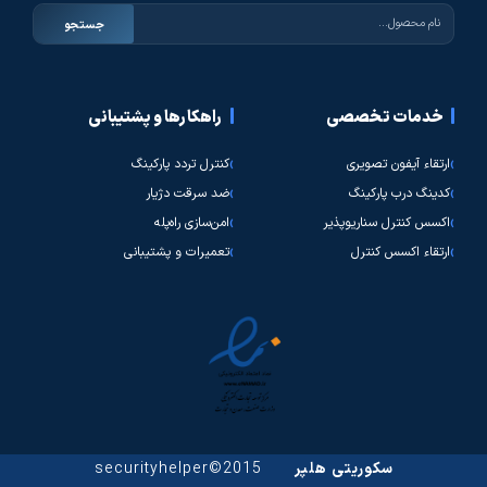
جستجو
خدمات تخصصی
راهکارها و پشتیبانی
ارتقاء آیفون تصویری
کنترل تردد پارکینگ
کدینگ درب پارکینگ
ضد سرقت دژیار
اکسس کنترل سناریوپذیر
امن‌سازی راه‌پله
ارتقاء اکسس کنترل
تعمیرات و پشتیبانی
سکوریتی هلپر
2015©securityhelper