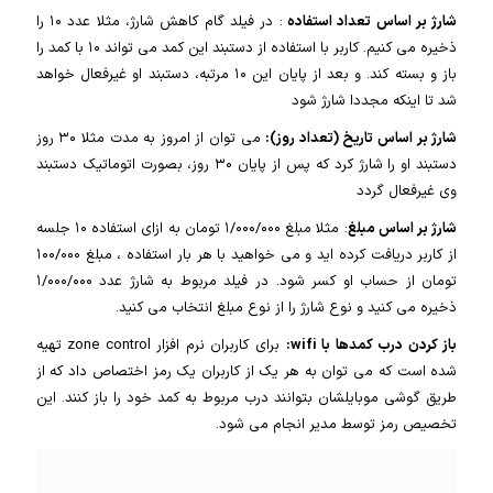
شارژ بر اساس تعداد استفاده
: در فیلد گام کاهش شارژ، مثلا عدد ۱۰ را
ذخیره می کنیم. کاربر با استفاده از دستبند این کمد می تواند ۱۰ با کمد را
باز و بسته کند. و بعد از پایان این ۱۰ مرتبه، دستبند او غیرفعال خواهد
شد تا اینکه مجددا شارژ شود
شارژ بر اساس تاریخ (تعداد روز):
می توان از امروز به مدت مثلا ۳۰ روز
دستبند او را شارژ کرد که پس از پایان ۳۰ روز، بصورت اتوماتیک دستبند
وی غیرفعال گردد
شارژ بر اساس مبلغ
: مثلا مبلغ ۱/۰۰۰/۰۰۰ تومان به ازای استفاده ۱۰ جلسه
از کاربر دریافت کرده اید و می خواهید با هر بار استفاده ، مبلغ ۱۰۰/۰۰۰
تومان از حساب او کسر شود. در فیلد مربوط به شارژ عدد ۱/۰۰۰/۰۰۰
ذخیره می کنید و نوع شارژ را از نوع مبلغ انتخاب می کنید.
باز کردن درب کمدها با wifi:
برای کاربران نرم افزار zone control تهیه
شده است که می توان به هر یک از کاربران یک رمز اختصاص داد که از
طریق گوشی موبایلشان بتوانند درب مربوط به کمد خود را باز کنند. این
تخصیص رمز توسط مدیر انجام می شود.