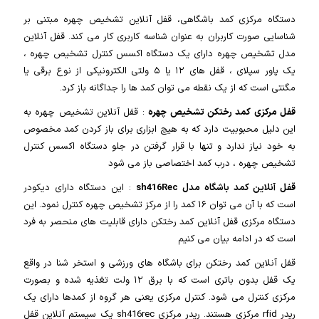
دستگاه مرکزی کمد باشگاهی، قفل آنلاین تشخیص چهره مبتنی بر
شناسایی صورت کاربران به عنوان شناسه کاربری کار می کند. قفل آنلاین
مدل تشخیص چهره دارای یک دستگاه اکسس کنترل تشخیص چهره ،
یک پاور سپلای ، قفل های ۱۲ یا ۵ ولتی الکترونیکی از نوع برقی یا
مگنتی است که از یک نقطه می توان کمد ها را جداگانه باز کرد.
قفل مرکزی کمد رختکن تشخیص چهره
: قفل آنلاین تشخیص چهره به
این دلیل محبوبیت دارد که به هیچ ابزاری برای باز کردن کمد مخصوص
به خود نیاز ندارد و تنها با قرار گرفتن در جلو دستگاه اکسس کنترل
تشخیص چهره ، درب کمد اختصاصی باز می شود
قفل آنلاین کمد باشگاه مدل sh416Rec
: این دستگاه دارای دیکودر
است که با آن می توان ۱۶ کمد را از مرکز تشخیص چهره کنترل نمود. این
دستگاه مرکزی قفل آنلاین کمد رختکن دارای قابلیت های منحصر به فرد
است که در ادامه بیان می کنیم
قفل آنلاین کمد رختکن برای باشگاه های ورزشی و استخر شنا در واقع
یک قفل بدون باتری است که با برق ۱۲ ولت تغذیه شده و بصورت
مرکزی کنترل می شود. کنترل مرکزی یعنی هر گروه از کمدها دارای یک
ریدر rfid مرکزی هستند. ریدر مرکزی sh416rec یک سیستم آنلاین قفل