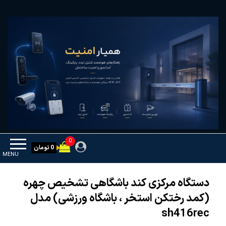
Ski
همیار امنیت
کنترل تردد و هوشمندسازی تجهیزات
t
th
conten
0
0 تومان
MENU
دستگاه مرکزی کند باشگاهی تشخیص چهره
(کمد رختکن استخر ، باشگاه ورزشی) مدل
sh416rec