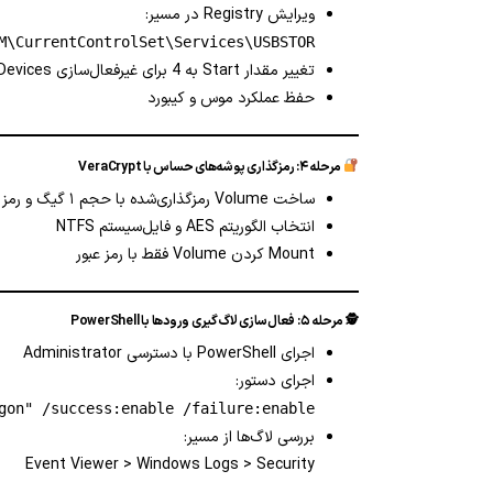
ویرایش Registry در مسیر:
M\CurrentControlSet\Services\USBSTOR
تغییر مقدار Start به 4 برای غیرفعال‌سازی USB Storage Devices
حفظ عملکرد موس و کیبورد
مرحله ۴: رمزگذاری پوشه‌های حساس با VeraCrypt
ساخت Volume رمزگذاری‌شده با حجم ۱ گیگ و رمز fb##400800
انتخاب الگوریتم AES و فایل‌سیستم NTFS
Mount کردن Volume فقط با رمز عبور
🕵️ مرحله ۵: فعال‌سازی لاگ‌گیری ورودها با PowerShell
اجرای PowerShell با دسترسی Administrator
اجرای دستور:
gon" /success:enable /failure:enable
بررسی لاگ‌ها از مسیر:
Event Viewer > Windows Logs > Security