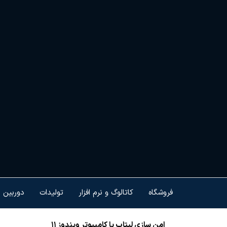
Ski
t
th
conten
هم
کنت
هو
ام
تجه
فروشگاه
کاتالوگ و نرم افزار
تولیدات
دوربین 
امن سازی لپتاپ یا کامپیوتر ویندوز ۱۱