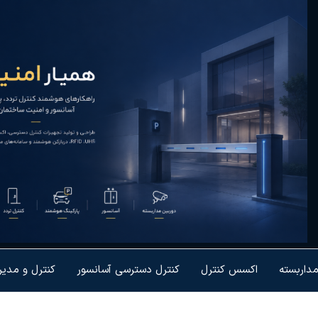
یار
رل تردد و
شمندسازی
نیت
یزات
مداربسته
اکسس کنترل
کنترل دسترسی آسانسور
کنترل و مدی