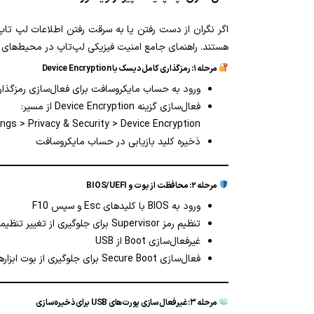
اگر نگران از دست رفتن یا به سرقت رفتن اطلاعات لپ تا
هستند. راهنمای جامع امنیت فیزیکی لپ‌تاپ در محیط‌های غیر
مرحله ۱: رمزگذاری کامل دیسک با Device Encryption
ورود به حساب مایکروسافت برای فعال‌سازی رمزگذار
فعال‌سازی گزینه Device Encryption از مسیر:
ings > Privacy & Security > Device Encryption
ذخیره کلید بازیابی در حساب مایکروسافت
مرحله ۲: محافظت از بوت و BIOS/UEFI
ورود به BIOS با کلید‌های Esc و سپس F10
تنظیم رمز Supervisor برای جلوگیری از تغییر تنظیمات
غیرفعال‌سازی Boot از USB
فعال‌سازی Secure Boot برای جلوگیری از بوت ابزارهای مخرب
مرحله ۳: غیرفعال‌سازی پورت‌های USB برای ذخیره‌سازی