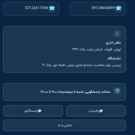
☎
☎
02122617696
09124604899
⌂
دفتر اداری
تهران، قلهک، خیابان دولت، پلاک ۳۹۳
نمایشگاه
پردیس، بلوار ملاصدرا، مجتمع تجاری نیایش، طبقه اول، پلاک ۴
◷
ساعات پاسخگویی:
شنبه تا پنجشنبه | ۹:۰۰ تا ۱۷:۰۰
واتساپ
اینستاگرام
تماس با ما