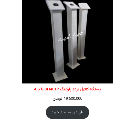
دستگاه کنترل تردد پارکینگ SH401P با پایه
19,500,000
تومان
افزودن به سبد خرید