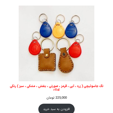
تگ جاسوئیچی ( زرد ، آبی ، قرمز ، صورتی ، بنفش ، مشکی ، سبز ) رنگی
rfid
225,000
تومان
افزودن به سبد خرید