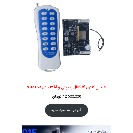
اکسس کنترل ۱۶ کانال ریموتی و rfid مدل SH416R
12,500,000
تومان
افزودن به سبد خرید