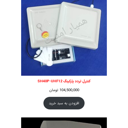
کنترل تردد پارکینگ SH40P-UHF12
104,500,000
تومان
افزودن به سبد خرید