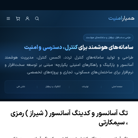
Ski
همیار امنیت
کنترل تردد و هوشمندسازی تجهیزات
t
همیار
امنیت
th
conten
طراحی سخت‌افزار، نرم‌افزار و سامانه‌های هوشمند
سامانه‌های هوشمند برای
کنترل، دسترسی و امنیت
طراحی و تولید سامانه‌های کنترل تردد، اکسس کنترل، مدیریت هوشمند
آسانسور و پارکینگ و راهکارهای امنیتی یکپارچه؛ مبتنی بر توسعه سخت‌افزار و
نرم‌افزار برای ساختمان‌های مسکونی، تجاری و پروژه‌های تخصصی.
صفحه اصلی
تولیدات
کاتالوگ و نرم‌افزار
دانش فنی
تگ آسانسور و کدینگ آسانسور ( شیراز ) رمزی
، سیمکارتی