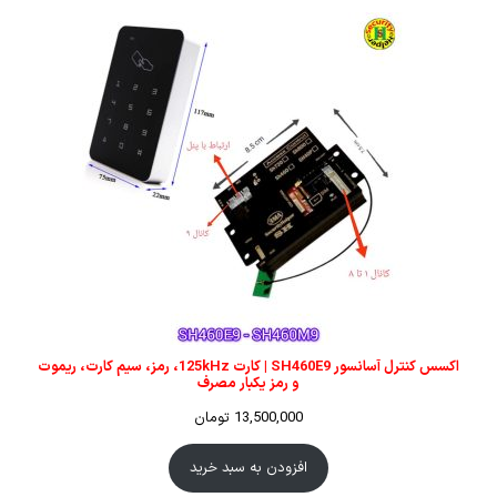
اکسس کنترل آسانسور SH460E9 | کارت 125kHz، رمز، سیم کارت، ریموت
و رمز یکبار مصرف
13,500,000
تومان
افزودن به سبد خرید