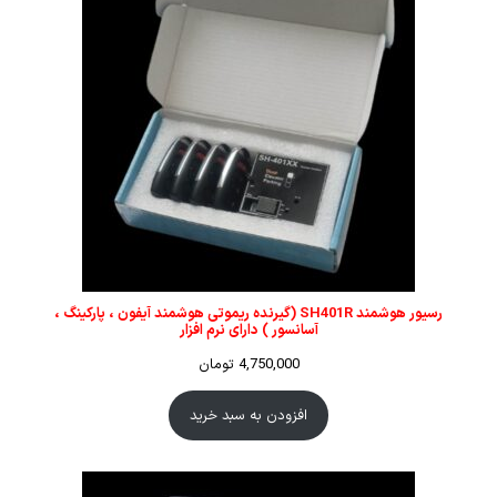
رسیور هوشمند SH401R (گیرنده ریموتی هوشمند آیفون ، پارکینگ ،
آسانسور ) دارای نرم افزار
4,750,000
تومان
افزودن به سبد خرید