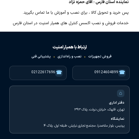
نماینده استان فارس : آقای حمزه نژاد
پس خرید و تحویل کالا ، برای نصب و آموزش با ما تماس بگیرید.
خدمات فروش و نصب اکسس کنترل های همیار امنیت در استان فارس
ارتباط با همیار امنیت
فروش تجهیزات
•
نصب و راه‌اندازی
•
پشتیبانی فنی
☎
☎
02122617696
09124604899
⌂
دفتر اداری
تهران، قلهک، خیابان دولت، پلاک ۳۹۳
نمایشگاه
پردیس، بلوار ملاصدرا، مجتمع تجاری نیایش، طبقه اول، پلاک ۴