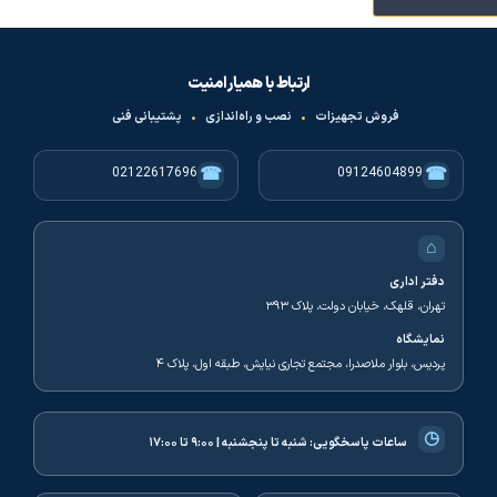
ارتباط با همیار امنیت
فروش تجهیزات
•
نصب و راه‌اندازی
•
پشتیبانی فنی
☎
☎
02122617696
09124604899
⌂
دفتر اداری
تهران، قلهک، خیابان دولت، پلاک ۳۹۳
نمایشگاه
پردیس، بلوار ملاصدرا، مجتمع تجاری نیایش، طبقه اول، پلاک ۴
◷
ساعات پاسخگویی:
شنبه تا پنجشنبه | ۹:۰۰ تا ۱۷:۰۰