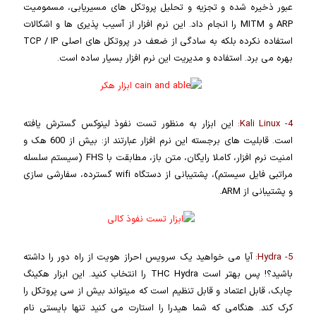
عبور ذخیره شده و تجزیه و تحلیل پروتکل های مسیریابی، مسمومیت
ARP و MITM را انجام داد. این نرم افزار از آسیب پذیری ها و اشکالات
استفاده نکرده بلکه به سادگی از ضعف در پروتکل های اصلی TCP / IP
بهره می برد. استفاده و مدیریت این نرم افزار بسیار ساده است.
4-
Kali Linux:
این ابزار به منظور تست نفوذ لینوکس گسترش یافته
است. قابلیت های برجسته این نرم افزار عبارتند از: بیش از 600 هک و
امنیت نرم افزار، کاملا رایگان، متن باز، مطابقت با FHS (سیستم سلسله
مراتبی فایل سیستم)، پشتیبانی از دستگاه wifi گسترده، سفارشی سازی
و پشتیبانی از ARM.
5-
Hydra:
آیا می خواهید یک سرویس احراز هویت از راه دور را داشته
باشید؟! پس بهتر است THC Hydra را انتخاب کنید. این ابزار هکینگ
چابک، قابل اعتماد و قابل تنظیم است که میتواند بیش از سی پروتکل را
کرک کند. هنگامی که شما هیدرا را استارت می کنید تنها بایستی نام