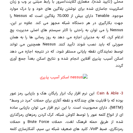
محلی (تأیید شده)، معماری کلاینت/سرور با رابط مبتنی بر وب و زبان
اسکریپت جاسازی شده برای نوشتن پلاگین های خود و یا درک موارد
موجود. Tenable دارای بیش از 70،000 پلاگین است که Nessus را
جهت بکارگیری در هر دستگاه شبکه مجهز می کند. علاوه بر این،
Nessus را می توان به راحتی با اکثر سیستم های اصلی مدیریت پچ
ادغام کرد، که به مدیران اجازه می دهد به روز رسانی ها را به همان
صورتی که باید نصب شوند تأیید کنند. Nessus همچنین می تواند
توسط نمایندگان نقطه پایانی مستقر شود، که در نتیجه اجازه می دهد
اسکن آسیب پذیری آفلاین انجام شده و نتایج اسکن بعداً جمع آوری
گردد.
3- Cain & Able:
این نرم افزار یک ابزار رایگان هک و بازیابی رمز عبور
بوده که با قابلیت های چندگانه و نقطه آغازی برای حملات “مرد در وسط”
(MITM)، دارای محبوبیت است. با این نرم افزار می توان بازیابی ساده
ای از انواع کلمه عبور را توسط کاوش شبکه، کرک کردن رمزهای رمزگذاری
شده از طریق حمله فرهنگ لغت، حملات Brute Force و حملات
رمزنگاری، ضبط VoIP، کلید های ضعیف شبکه بی سیم، آشکارسازی کلمه