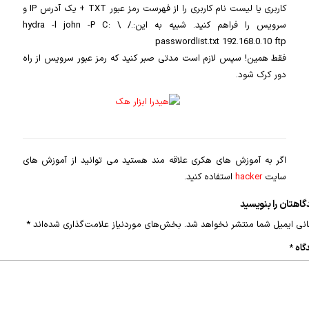
کاربری یا لیست نام کاربری را از فهرست رمز عبور TXT + یک آدرس IP و
سرویس را فراهم کنید. شبیه به این:./ hydra -l john -P C: \
passwordlist.txt 192.168.0.10 ftp
فقط همین! سپس لازم است مدتی صبر کنید که رمز عبور سرویس از راه
دور کرک شود.
اگر به آموزش های هکری علاقه مند هستید می توانید از آموزش های
سایت
hacker
استفاده کنید.
گاهتان را بنویسید
نی ایمیل شما منتشر نخواهد شد.
بخش‌های موردنیاز علامت‌گذاری شده‌اند
*
گاه
*