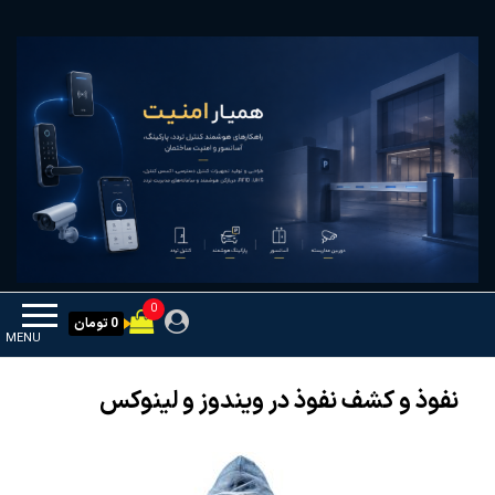
Ski
همیار امنیت
کنترل تردد و هوشمندسازی تجهیزات
t
th
conten
0
0 تومان
MENU
نفوذ و کشف نفوذ در ویندوز و لینوکس