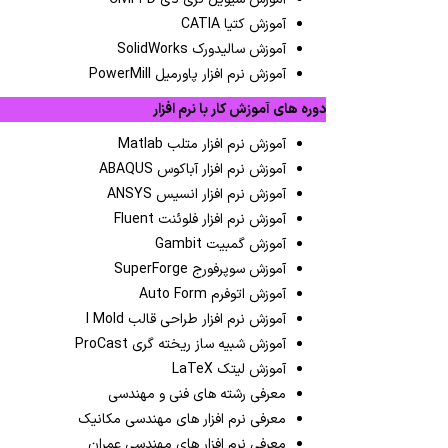
آموزش کتیا CATIA
آموزش سالیدورک SolidWorks
آموزش نرم افزار پاورمیل PowerMill
دوره های آموزش کار با نرم افزار
آموزش نرم افزار متلب Matlab
آموزش نرم افزار آباکوس ABAQUS
آموزش نرم افزار انسیس ANSYS
آموزش نرم افزار فلوئنت Fluent
آموزش گمبیت Gambit
آموزش سوپرفورج SuperForge
آموزش اتوفرم Auto Form
آموزش نرم افزار طراحی قالب I Mold
آموزش شبیه ساز ریخته گری ProCast
آموزش لیتک LaTeX
معرفی رشته های فنی و مهندسی
معرفی نرم افزار های مهندسی مکانیک
معرفی نرم افزار های مهندسی عمران