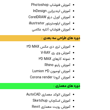
آموزش فتوشاپ Photoshop
آموزش ایندیزاین InDesign
آموزش کورل دراو CorelDRAW
آموزش ایلوستریتور illustrator
آموزش فتوشاپ آتلیه عکاسی
دوره های طراحی سه بعدی
:
آموزش تری دی مکس ۳D MAX
آموزش وی ری V-RAY
نمونه کارهای ۳D MAX
آموزش راینو Rhino
آموزش لومیون Lumion ۳D
آموزش کرونا Corona render
دوره های معماری
:
آموزش اتوکد معماری AutoCAD
آموزش اسکچاپ Sketchup
آموزش رویت معماری Revit