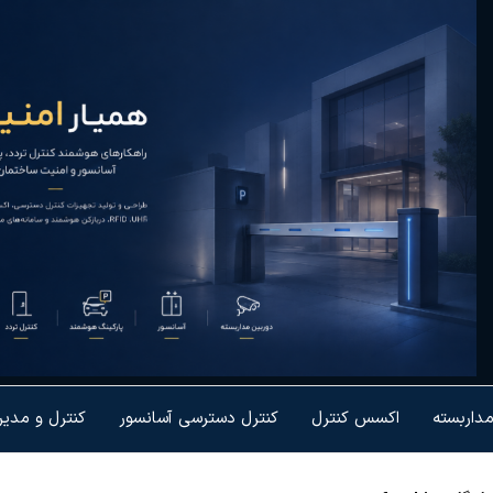
یار
رل تردد و
شمندسازی
نیت
یزات
مداربسته
اکسس کنترل
کنترل دسترسی آسانسور
کنترل و مدی