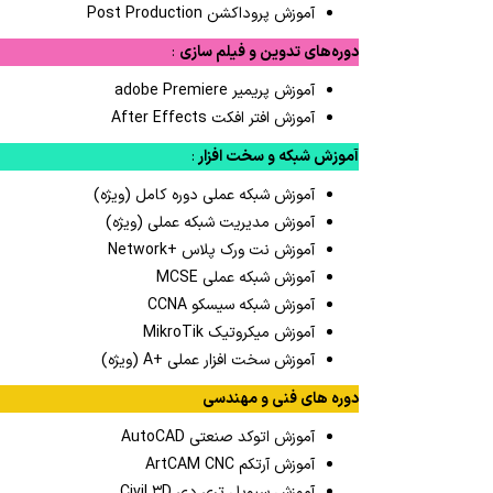
آموزش پروداکشن Post Production
دوره‌های تدوین و فیلم سازی
:
آموزش پریمیر adobe Premiere
آموزش افتر افکت After Effects
آموزش شبکه و سخت افزار
:
آموزش شبکه عملی دوره کامل (ویژه)
آموزش مدیریت شبکه عملی (ویژه)
آموزش نت ورک پلاس +Network
آموزش شبکه عملی MCSE
آموزش شبکه سیسکو CCNA
آموزش میکروتیک MikroTik
آموزش سخت افزار عملی +A (ویژه)
دوره های فنی و مهندسی
آموزش اتوکد صنعتی AutoCAD
آموزش آرتکم ArtCAM CNC
آموزش سیویل تری دی Civil ۳D