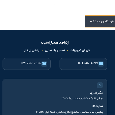
ارتباط با همیار امنیت
فروش تجهیزات
•
نصب و راه‌اندازی
•
پشتیبانی فنی
☎
☎
02122617696
09124604899
⌂
دفتر اداری
تهران، قلهک، خیابان دولت، پلاک ۳۹۳
نمایشگاه
پردیس، بلوار ملاصدرا، مجتمع تجاری نیایش، طبقه اول، پلاک ۴