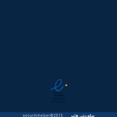
سکوریتی هلپر
2015©securityhelper