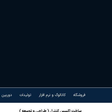
Ski
t
th
conten
هم
کنت
هو
ام
تجه
فروشگاه
کاتالوگ و نرم افزار
تولیدات
دوربین 
ساخت اکسس کنترل ( طراحی و توسعه )