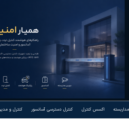
یار
رل تردد و
شمندسازی
نیت
یزات
مداربسته
اکسس کنترل
کنترل دسترسی آسانسور
کنترل و مدی