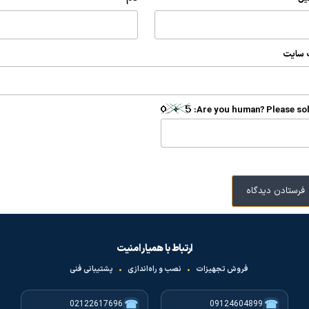
 سایت
Are you human? Please sol
ارتباط با همیار امنیت
فروش تجهیزات
•
نصب و راه‌اندازی
•
پشتیبانی فنی
☎
☎
02122617696
09124604899