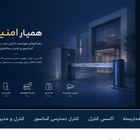
یار
رل تردد و
شمندسازی
نیت
یزات
مداربسته
اکسس کنترل
کنترل دسترسی آسانسور
کنترل و مدی