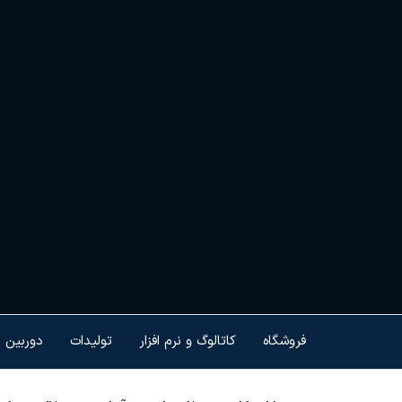
Ski
t
th
conten
هم
کنت
هو
ام
تجه
فروشگاه
کاتالوگ و نرم افزار
تولیدات
دوربین 