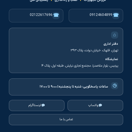
فروش تجهیزات
•
نصب و راه‌اندازی
•
پشتیبانی فنی
☎
☎
02122617696
09124604899
⌂
دفتر اداری
تهران، قلهک، خیابان دولت، پلاک ۳۹۳
نمایشگاه
پردیس، بلوار ملاصدرا، مجتمع تجاری نیایش، طبقه اول، پلاک ۴
◷
ساعات پاسخگویی:
شنبه تا پنجشنبه | ۹:۰۰ تا ۱۷:۰۰
واتساپ
اینستاگرام
تماس با ما