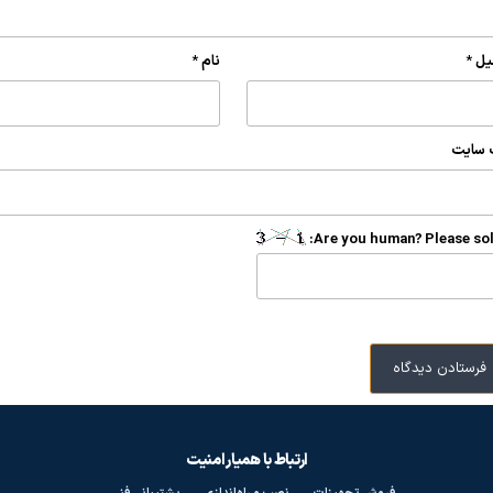
یل
*
نام
*
 سایت
Are you human? Please sol
ارتباط با همیار امنیت