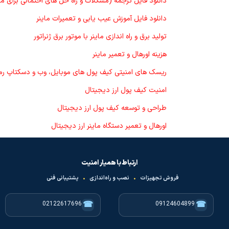
دانلود فایل ترجمه (مشکلات و راه حل های احتمالی برای ماینرهای 
دانلود فایل آموزش عیب یابی و تعمیرات ماینر
تولید برق و راه اندازی ماینر با موتور برق ژنراتور
هزینه اورهال و تعمیر ماینر
ریسک های امنیتی کیف پول های موبایل، وب و دسکتاپ رمز 
امنیت کیف پول ارز دیجیتال
طراحی و توسعه کیف پول ارز دیجیتال
اورهال و تعمیر دستگاه ماینر ارز دیجیتال
ارتباط با همیار امنیت
فروش تجهیزات
•
نصب و راه‌اندازی
•
پشتیبانی فنی
☎
☎
02122617696
09124604899