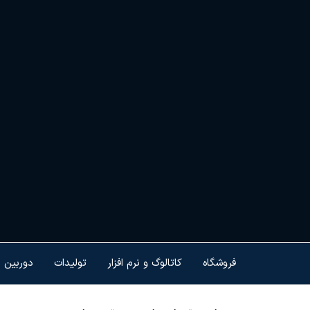
Ski
t
th
conten
هم
کنت
هو
ام
تجه
فروشگاه
کاتالوگ و نرم افزار
تولیدات
دوربین 