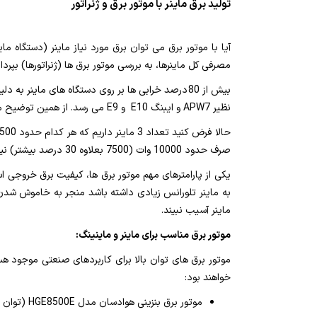
تولید برق ماینر با موتور برق و ژنراتور
آیا با موتور برق می توان برق مورد نیاز ماینر (دستگاه مای
مصرفی کل ماینرها، به بررسی موتور برق ها (ژنراتورها) بپرداز
نظیر APW7 و ایبنگ E10 و E9 می رسد. از همین توضیح می توان متوجه شد که حداقل خروجی موتور برق بایستی 1600 وات برای یک ماینر دل پایین باشد.
صرف حدود 10000 وات (7500 بعلاوه 30 درصد بیشتر) نیاز خواهد بود تا ژنراتور در حالت نرمال کار کند.
یکی از پارامترهای مهم موتور برق ها، کیفیت برق خروجی ا
به ماینر تلورانس زیادی داشته باشد منجر به خاموش شدن و
ماینر آسیب نبیند.
موتور برق مناسب برای ماینر و ماینینگ:
موتور برق های توان بالا برای کاربردهای صنعتی موجود هستند 
خواهند بود:
موتور برق بنزینی هوادسان مدل HGE8500E (توان 8000 وات)