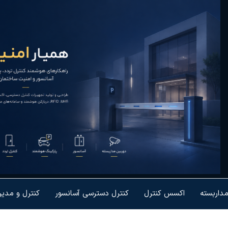
یار
رل تردد و
شمندسازی
نیت
یزات
مداربسته
اکسس کنترل
کنترل دسترسی آسانسور
کنترل و مدی