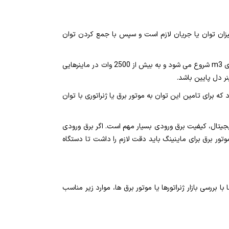
 چه میزان توان یا جریان لازم است و سپس با جمع کردن توان
بیش از 80درصد خرابی ها بر روی دستگاه های ماینر به دلیل خرابی پاورهای آمپر بالای آنها است. مصرف این پاورها از 1600وات روی ماینرهای m3 شروع می شود و به بیش از 2500 وات در ماینرهایی
2 وات توان مصرف می کنند. توان کل مصرفی برابر 7500 وات بر ساعت خواهد بود که برای تامین این توان به موتور برق یا ژنراتوری با توان
یجیتال، کیفیت برق ورودی بسیار مهم است. اگر برق ورودی
تور برق برای ماینینگ باید دقت لازم را داشت تا دستگاه
ا بررسی بازار ژنراتورها یا موتور برق ها، موارد زیر مناسب