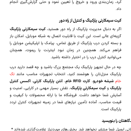
کرد، زمان‌بندی ورود و خروج را تعیین نمود و حتی گزارش‌گیری انجام
داد.
کیت سیمکارتی پارکینگ و کنترل از راه دور
اگر به دنبال مدیریت پارکینگ از راه دور هستید،
کیت سیمکارتی پارکینگ
گزینه‌ای عالی است. این کیت با قابلیت اتصال به شبکه موبایل، امکان باز
و بسته کردن درب پارکینگ از طریق تماس، پیامک یا اپلیکیشن موبایل را
فراهم می‌کند. همچنین در زمان نبود اینترنت یا ریموت، همچنان
می‌توانید کنترل درب را در اختیار داشته باشید.
چه در حال تجهیز پارکینگ یک مجتمع بزرگ باشید و چه قصد دارید درب
پارکینگ منزل‌تان را هوشمند کنید، انتخاب تجهیزات مناسب مانند
تگ
خام
شیشه خودرو
،
کارت RFID خام
،
آنتن پارکینگ کارتی
،
اکسس کنترل
پارکینگ
و
کیت سیمکارتی پارکینگ
، نقش بسیار مهمی در کارایی، امنیت و
آسایش شما خواهد داشت. فروشگاه ما با ارائه محصولات با کیفیت و
قیمت مناسب، آماده تأمین نیازهای شما در زمینه تجهیزات کنترل تردد
پارکینگ است.
گاهتان را بنویسید
نی ایمیل شما منتشر نخواهد شد.
بخش‌های موردنیاز علامت‌گذاری شده‌اند
*