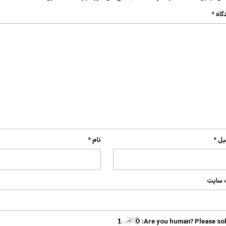
گاه
*
یل
*
نام
*
 سایت
Are you human? Please sol