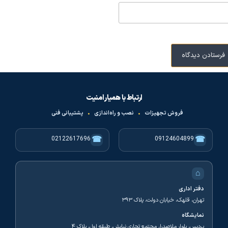
ارتباط با همیار امنیت
فروش تجهیزات
•
نصب و راه‌اندازی
•
پشتیبانی فنی
☎
☎
02122617696
09124604899
⌂
دفتر اداری
تهران، قلهک، خیابان دولت، پلاک ۳۹۳
نمایشگاه
پردیس، بلوار ملاصدرا، مجتمع تجاری نیایش، طبقه اول، پلاک ۴