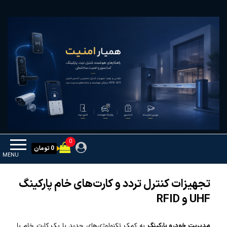
Ski
همیار امنیت
کنترل تردد و هوشمندسازی تجهیزات
t
th
conten
0
0 تومان
MENU
تجهیزات کنترل تردد و کارت‌های خام پارکینگ
UHF و RFID
مدیریت خودرو پارکینگ
به کمک تکنولوژی‌های جدید با یک کارت خام یا